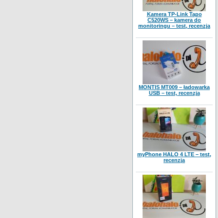
Kamera TP-Link Tapo
C520WS – kamera do
monitoringu – test, recenzja
MONTIS MT009 – ładowarka
USB – test, recenzja
myPhone HALO 4 LTE – test,
recenzja