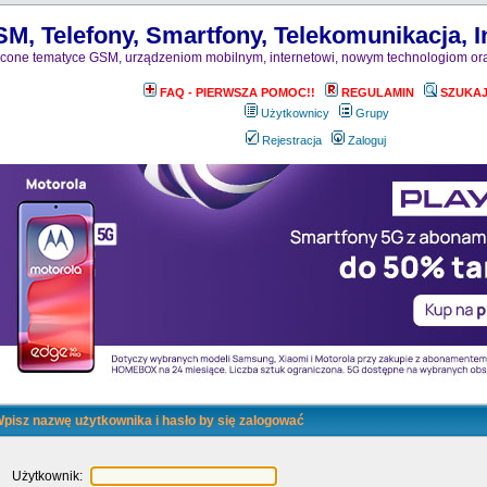
M, Telefony, Smartfony, Telekomunikacja, I
one tematyce GSM, urządzeniom mobilnym, internetowi, nowym technologiom oraz
FAQ - PIERWSZA POMOC!!
REGULAMIN
SZUKA
Użytkownicy
Grupy
Rejestracja
Zaloguj
pisz nazwę użytkownika i hasło by się zalogować
Użytkownik: