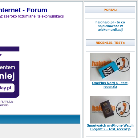
nternet - Forum
PORTAL:
 szeroko rozumianej telekomunikacji
halohalo.pl - to co
najciekawsze w
J
telekomunikacji
RECENZJE, TESTY:
OnePlus Nord 4 – test,
recenzja
Smartwatch myPhone Watch
Elegant 2 – test, recenzja