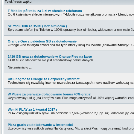
Tytuł / treść wątku
T-Mobile: pół roku za 1 zł w ofercie z telefonem
Od 6 kwietnia w sklepie internetowym T-Mobile ruszy wyjątkowa promocja - klienci: now
SE Yari u100i za 350zł ( bez simlocka )
Sprzedam telefon j.w. Telefon w 100% sprawny bez simlocka, widoczne na nim małe śla
Orange One z pakietem GB za doładowanie
Orange One to taryfa stworzona dla tych którzy lubią tak zwane „celowane
za
kupy”. C
1410 GB neta za doładowanie w Orange Free na kartę
1410 GB to stanowczo nie jest standardowy pakiet danych.
Nie zmienia to ...
UKE nagradza Orange za Bezpieczny Internet
Technologie się rozwijają, internet przyspies
za
(znacząco), nowe gadżety wchodzą na ryn
W Plusie za pierwsze doładowanie bonus 40% gratis!
Użytkownicy usług „na kartę" w sieci Plus mogą otrzymać aż 40% więcej wartości
za
si
Wyniki PLAY za 1 kwartał 2017 r
PLAY osiągnął udział w rynku na poziomie 27,6% (wzrost o 2,1 pp. r/r), odnotowując dal
Pizza gratis za doładowanie w internecie!
Użytkownicy wszystkich usług Na Kartę oraz Mix w sieci Plus mogą otrzymać kod prom