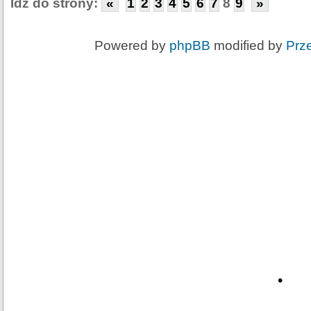
Idź do strony:
«
1
2
3
4
5
6
7
8
9
»
Powered by
phpBB
modified by
Prz
•