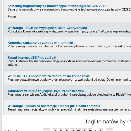
Samsung nagrodzony za innowacyjne technologie na CES 2017
Samsung nagrodzony
za
wzornictwo i innowacyjne technologie podc
za
s targów CES 
Firma ...
W Orange - 3 GB za zwycięstwo Biało-Czerwonych!
Porażka z Danią oka
za
ła się wyłącznie “wypadkiem przy pracy”. Wczoraj reprezentacja P
Komórką zapłacisz za zakupy w internecie
Polacy mają uzyskać możliwość dokonywania płatności przez telefon, np.
za
za
kupy n
Testuj Internet LTE Plus za 9 zł!
Plus i Cyfrowy Polsat ponownie dają wszystkim
za
interesowanym możliwość testowani
jedyne ...
W Plusie JA+ Abonament za darmo aż do końca roku!
Plus wprowadził nowe odsłony ofert głosowych z wakacjami od opłat. Dzięki promocji
Audioteka w Plusie za jedyne 19,99 zł miesięcznie
Plus wraz z serwisem Audioteka.pl uruchomił specjalną usługę „Audioteka w Plusie”, k
W Orange - bonus za rejestrację prepaid już z nami zostanie
Termin na rejestrację aktywnych kart prepaid minął, nie
za
rejestrowane zostały wyłączo
Tagi tematów by
P