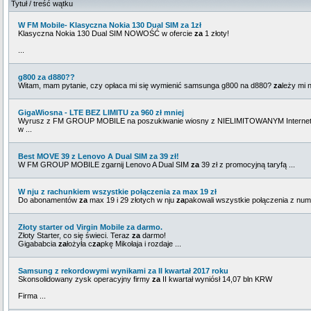
Tytuł / treść wątku
W FM Mobile- Klasyczna Nokia 130 Dual SIM za 1zł
Klasyczna Nokia 130 Dual SIM NOWOŚĆ w ofercie
za
1 złoty!
...
g800 za d880??
Witam, mam pytanie, czy opłaca mi się wymienić samsunga g800 na d880?
za
leży mi n
GigaWiosna - LTE BEZ LIMITU za 960 zł mniej
Wyrusz z FM GROUP MOBILE na poszukiwanie wiosny z NIELIMITOWANYM Interne
w ...
Best MOVE 39 z Lenovo A Dual SIM za 39 zł!
W FM GROUP MOBILE zgarnij Lenovo A Dual SIM
za
39 zł z promocyjną taryfą ...
W nju z rachunkiem wszystkie połączenia za max 19 zł
Do abonamentów
za
max 19 i 29 złotych w nju
za
pakowali wszystkie połączenia z nume
Złoty starter od Virgin Mobile za darmo.
Złoty Starter, co się świeci. Teraz
za
darmo!
Gigababcia
za
łożyła c
za
pkę Mikołaja i rozdaje ...
Samsung z rekordowymi wynikami za II kwartał 2017 roku
Skonsolidowany zysk operacyjny firmy
za
II kwartał wyniósł 14,07 bln KRW
Firma ...