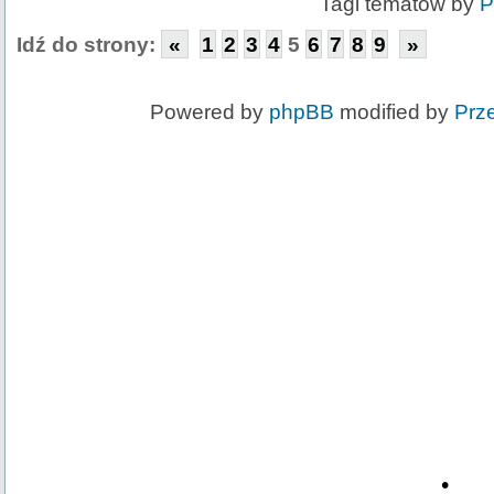
Tagi tematów by
P
Idź do strony:
«
1
2
3
4
5
6
7
8
9
»
Powered by
phpBB
modified by
Prz
•