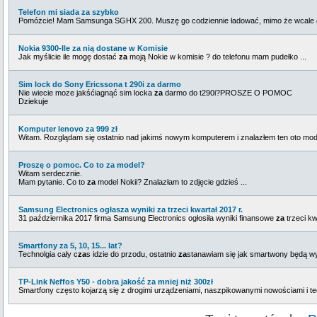
Telefon mi siada za szybko
Pomóżcie! Mam Samsunga SGHX 200. Muszę go codziennie ładować, mimo że wcale g
Nokia 9300-Ile za nią dostane w Komisie
Jak myślicie ile mogę dostać
za
moją Nokie w komisie ? do telefonu mam pudełko ...
Sim lock do Sony Ericssona t 290i za darmo
Nie wiecie moze jakśćiagnąć sim locka
za
darmo do t290i?PROSZE O POMOC
Dziekuje
Komputer lenovo za 999 zł
Witam. Rozglądam się ostatnio nad jakimś nowym komputerem i znalazłem ten oto mo
Proszę o pomoc. Co to za model?
Witam serdecznie.
Mam pytanie. Co to
za
model Nokii? Znalazłam to zdjęcie gdzieś ...
Samsung Electronics ogłasza wyniki za trzeci kwartał 2017 r.
31 października 2017 firma Samsung Electronics ogłosiła wyniki finansowe
za
trzeci kw
Smartfony za 5, 10, 15... lat?
Technolgia cały c
za
s idzie do przodu, ostatnio
za
stanawiam się jak smartwony będą wy
TP-Link Neffos Y50 - dobra jakość za mniej niż 300zł
Smartfony często kojarzą się z drogimi urządzeniami, naszpikowanymi nowościami i te