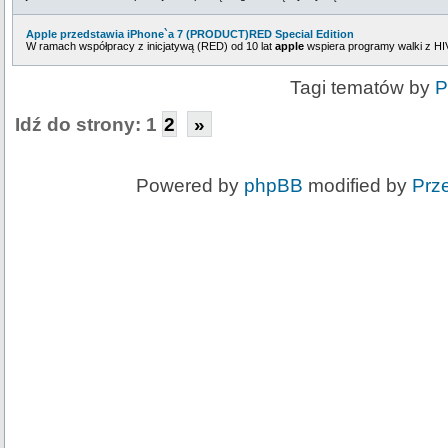
Apple przedstawia iPhone`a 7 (PRODUCT)RED Special Edition
W ramach współpracy z inicjatywą (RED) od 10 lat
apple
wspiera programy walki z HIV
Tagi tematów by
P
Idź do strony:
1
2
»
Powered by
phpBB
modified by
Prz