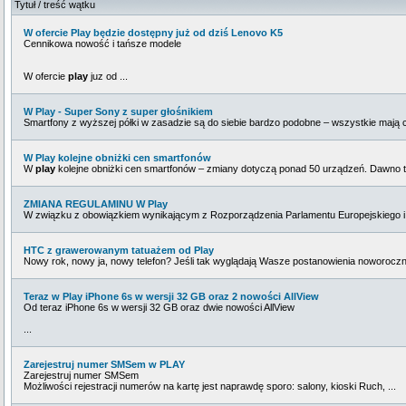
Tytuł / treść wątku
W ofercie Play będzie dostępny już od dziś Lenovo K5
Cennikowa nowość i tańsze modele
W ofercie
play
juz od ...
W Play - Super Sony z super głośnikiem
Smartfony z wyższej półki w zasadzie są do siebie bardzo podobne – wszystkie mają c
W Play kolejne obniżki cen smartfonów
W
play
kolejne obniżki cen smartfonów – zmiany dotyczą ponad 50 urządzeń. Dawno tak
ZMIANA REGULAMINU W Play
W związku z obowiązkiem wynikającym z Rozporządzenia Parlamentu Europejskiego i 
HTC z grawerowanym tatuażem od Play
Nowy rok, nowy ja, nowy telefon? Jeśli tak wyglądają Wasze postanowienia noworocz
Teraz w Play iPhone 6s w wersji 32 GB oraz 2 nowości AllView
Od teraz iPhone 6s w wersji 32 GB oraz dwie nowości AllView
...
Zarejestruj numer SMSem w PLAY
Zarejestruj numer SMSem
Możliwości rejestracji numerów na kartę jest naprawdę sporo: salony, kioski Ruch, ...