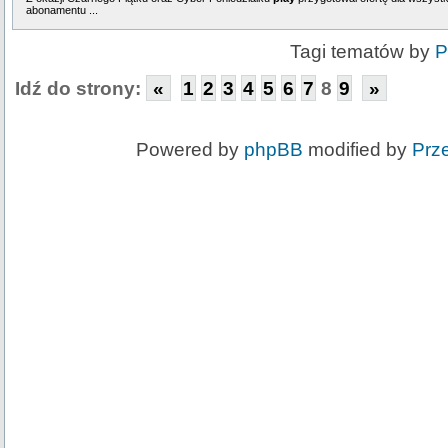
abonamentu ...
Tagi tematów by
P
Idź do strony:
«
1
2
3
4
5
6
7
8
9
»
Powered by
phpBB
modified by
Prz