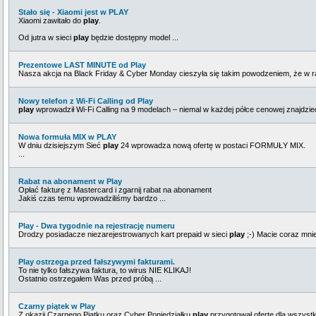
Stało się - Xiaomi jest w PLAY
Xiaomi zawitało do
play
.
Od jutra w sieci
play
będzie dostępny model ...
Prezentowe LAST MINUTE od Play
Nasza akcja na Black Friday & Cyber Monday cieszyła się takim powodzeniem, że w r
Nowy telefon z Wi-Fi Calling od Play
play
wprowadził Wi-Fi Calling na 9 modelach – niemal w każdej półce cenowej znajdzieci
Nowa formuła MIX w PLAY
W dniu dzisiejszym Sieć
play
24 wprowadza nową ofertę w postaci FORMUŁY MIX.
...
Rabat na abonament w Play
Opłać fakturę z Mastercard i zgarnij rabat na abonament
Jakiś czas temu wprowadziliśmy bardzo ...
Play - Dwa tygodnie na rejestrację numeru
Drodzy posiadacze niezarejestrowanych kart prepaid w sieci
play
;-) Macie coraz mnie
Play ostrzega przed fałszywymi fakturami.
To nie tylko fałszywa faktura, to wirus NIE KLIKAJ!
Ostatnio ostrzegałem Was przed próbą ...
Czarny piątek w Play
Z okazji Czarnego Piątku oraz Cyber Poniedziałku
play
przygotował ofertę dla wszys