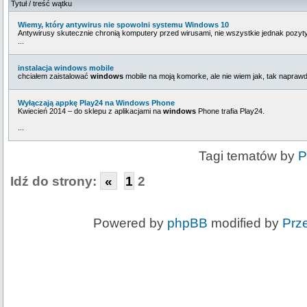
Tytuł / treść wątku
Wiemy, który antywirus nie spowolni systemu Windows 10
Antywirusy skutecznie chronią komputery przed wirusami, nie wszystkie jednak pozyt
...
instalacja windows mobile
chciałem zaistalować
windows
mobile na moją komorke, ale nie wiem jak, tak naprawd
Wyłączają appkę Play24 na Windows Phone
Kwiecień 2014 – do sklepu z aplikacjami na
windows
Phone trafia Play24.
...
Tagi tematów by
P
Idź do strony:
«
1
2
Powered by
phpBB
modified by
Prz