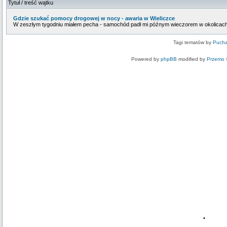
Tytuł / treść wątku
Gdzie szukać pomocy drogowej w nocy - awaria w Wieliczce
W zeszłym tygodniu miałem pecha - samochód padł mi późnym wieczorem w okolicach Wi
Tagi tematów by
Pucha
Powered by
phpBB
modified by
Przemo
•