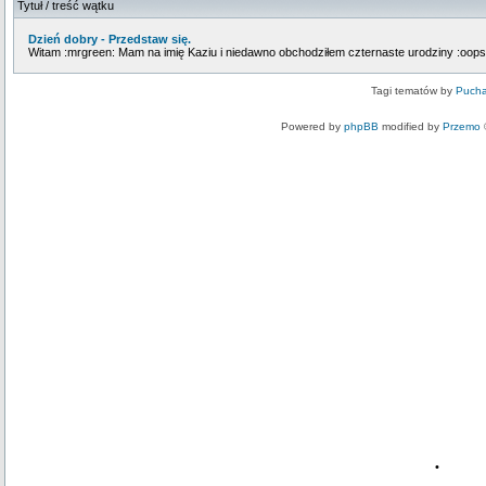
Tytuł / treść wątku
Dzień dobry - Przedstaw się.
Witam :mrgreen: Mam na imię Kaziu i niedawno obchodziłem czternaste urodziny :oops:
Tagi tematów by
Pucha
Powered by
phpBB
modified by
Przemo
•