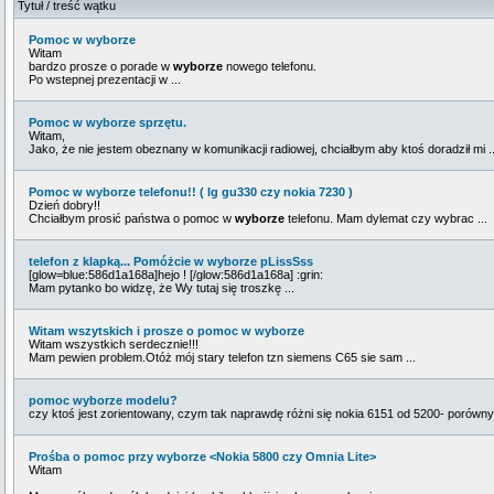
Tytuł / treść wątku
Pomoc w wyborze
Witam
bardzo prosze o porade w
wyborze
nowego telefonu.
Po wstepnej prezentacji w ...
Pomoc w wyborze sprzętu.
Witam,
Jako, że nie jestem obeznany w komunikacji radiowej, chciałbym aby ktoś doradził mi ..
Pomoc w wyborze telefonu!! ( lg gu330 czy nokia 7230 )
Dzień dobry!!
Chciałbym prosić państwa o pomoc w
wyborze
telefonu. Mam dylemat czy wybrac ...
telefon z klapką... Pomóżcie w wyborze pLissSss
[glow=blue:586d1a168a]hejo ! [/glow:586d1a168a] :grin:
Mam pytanko bo widzę, że Wy tutaj się troszkę ...
Witam wszytskich i prosze o pomoc w wyborze
Witam wszystkich serdecznie!!!
Mam pewien problem.Otóż mój stary telefon tzn siemens C65 sie sam ...
pomoc wyborze modelu?
czy ktoś jest zorientowany, czym tak naprawdę różni się nokia 6151 od 5200- porównyw
Prośba o pomoc przy wyborze <Nokia 5800 czy Omnia Lite>
Witam