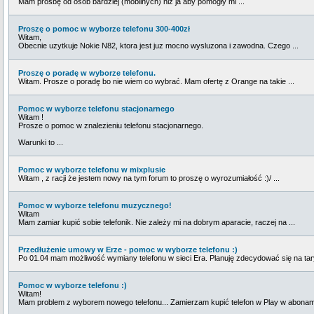
Mam prośbę od osób bardziej (mobilnych) niż ja aby pomogły mi ...
Proszę o pomoc w wyborze telefonu 300-400zł
Witam,
Obecnie uzytkuje Nokie N82, ktora jest juz mocno wysluzona i zawodna. Czego ...
Proszę o poradę w wyborze telefonu.
Witam. Prosze o poradę bo nie wiem co wybrać. Mam ofertę z Orange na takie ...
Pomoc w wyborze telefonu stacjonarnego
Witam !
Prosze o pomoc w znalezieniu telefonu stacjonarnego.
Warunki to ...
Pomoc w wyborze telefonu w mixplusie
Witam , z racji że jestem nowy na tym forum to proszę o wyrozumiałość :)/ ...
Pomoc w wyborze telefonu muzycznego!
Witam
Mam zamiar kupić sobie telefonik. Nie zależy mi na dobrym aparacie, raczej na ...
Przedłużenie umowy w Erze - pomoc w wyborze telefonu :)
Po 01.04 mam możliwość wymiany telefonu w sieci Era. Planuję zdecydować się na tary
Pomoc w wyborze telefonu :)
Witam!
Mam problem z wyborem nowego telefonu... Zamierzam kupić telefon w Play w aboname