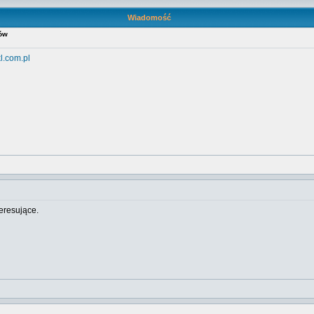
Wiadomość
ów
.com.pl
eresujące.