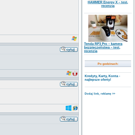
HAMMER Energy X – test,
recenzja
Tenda RP3 Pro – kamera
bezpieczeństwa – test,
recenzja
Po godzinach:
Kredyty, Karty, Konta -
najlepsze oferty!
Dodaj link, reklamę >>