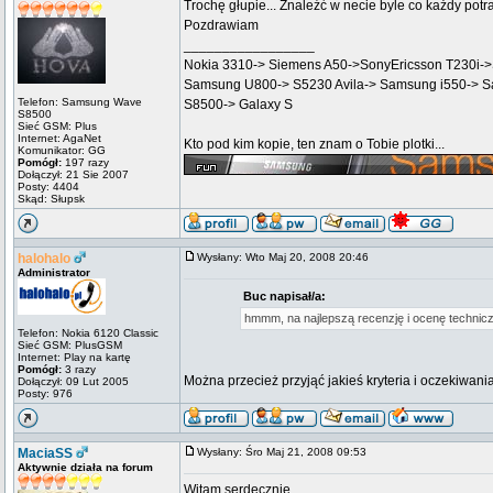
Trochę głupie... Znaleźć w necie byle co każdy potra
Pozdrawiam
_________________
Nokia 3310-> Siemens A50->SonyEricsson T230i
Samsung U800-> S5230 Avila-> Samsung i550-> 
Telefon: Samsung Wave
S8500-> Galaxy S
S8500
Sieć GSM: Plus
Internet: AgaNet
Kto pod kim kopie, ten znam o Tobie plotki...
Komunikator: GG
Pomógł:
197 razy
Dołączył: 21 Sie 2007
Posty: 4404
Skąd: Słupsk
halohalo
Wysłany: Wto Maj 20, 2008 20:46
Administrator
Buc napisał/a:
hmmm, na najlepszą recenzję i ocenę technicz
Telefon: Nokia 6120 Classic
Sieć GSM: PlusGSM
Internet: Play na kartę
Pomógł:
3 razy
Można przecież przyjąć jakieś kryteria i oczekiwani
Dołączył: 09 Lut 2005
Posty: 976
MaciaSS
Wysłany: Śro Maj 21, 2008 09:53
Aktywnie działa na forum
Witam serdecznie,