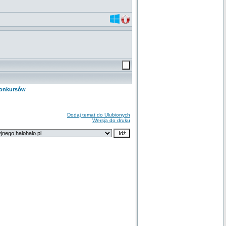
Konkursów
Dodaj temat do Ulubionych
Wersja do druku