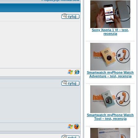
Sony Xperia 1 VI – test,
recenzja
Smartwatch myPhone Watch
Adventure – test, recenzja
Smartwatch myPhone Watch
Tool – test, recenzja