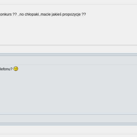
 konkurs ?? ..no chłopaki..macie jakieś propozycje ??
elefonu?