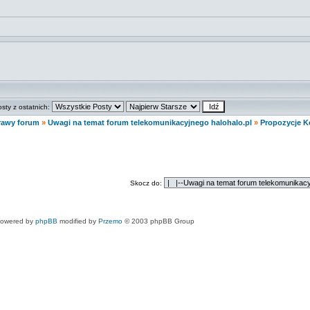
osty z ostatnich:
rawy forum
»
Uwagi na temat forum telekomunikacyjnego halohalo.pl
»
Propozycje 
Skocz do:
owered by
phpBB
modified by
Przemo
© 2003 phpBB Group