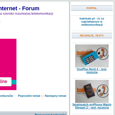
nternet - Forum
PORTAL:
z szeroko rozumianej telekomunikacji
halohalo.pl - to co
najciekawsze w
J
telekomunikacji
RECENZJE, TESTY:
OnePlus Nord 4 – test,
recenzja
Konkursów
Poprzedni temat
Następny temat
«»
Smartwatch myPhone Watch
Elegant 2 – test, recenzja
Propozycje Konkursów