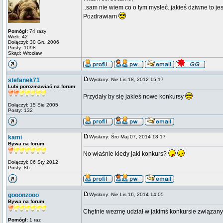
..sam nie wiem co o tym mysleć..jakieś dziwne to je
Pozdrawiam
Pomógł:
74 razy
Wiek: 42
Dołączył: 30 Gru 2006
Posty: 1098
Skąd: Wrocław
stefanek71
Wysłany: Nie Lis 18, 2012 15:17
Lubi porozmawiać na forum
Przydały by się jakieś nowe konkursy
Dołączył: 15 Sie 2005
Posty: 132
kami
Wysłany: Śro Maj 07, 2014 18:17
Bywa na forum
No właśnie kiedy jaki konkurs?
Dołączył: 06 Sty 2012
Posty: 86
gooonzooo
Wysłany: Nie Lis 16, 2014 14:05
Bywa na forum
Chętnie wezmę udział w jakimś konkursie związan
Pomógł:
1 raz