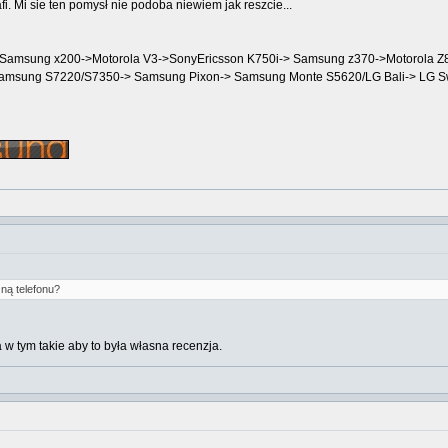
fi. Mi sie ten pomysł nie podoba niewiem jak reszcie...
->Samsung x200->Motorola V3->SonyEricsson K750i-> Samsung z370->Motorola
Samsung S7220/S7350-> Samsung Pixon-> Samsung Monte S5620/LG Bali-> LG 
ną telefonu?
a w tym takie aby to była własna recenzja.