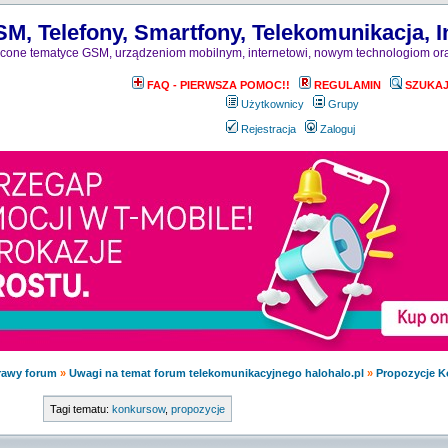
M, Telefony, Smartfony, Telekomunikacja, I
one tematyce GSM, urządzeniom mobilnym, internetowi, nowym technologiom ora
FAQ - PIERWSZA POMOC!!
REGULAMIN
SZUKA
Użytkownicy
Grupy
Rejestracja
Zaloguj
rawy forum
»
Uwagi na temat forum telekomunikacyjnego halohalo.pl
»
Propozycje 
Tagi tematu:
konkursow
,
propozycje