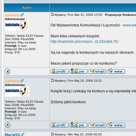
Autor
halohalo
Wysłany: Pon Mar 31, 2008 15:00
Propozycje Konkurs
Administrator
Od Wydawnictwa Komunikacji i Łączności -
www.wkl
Telefon: Nokia 6120 Classic
Mam kilka ciekawych książek:
Sieć GSM: PlusGSM
http://halohalo.pl/compon...id,33/catid,70/
Internet: Play na kartę
Pomógł:
3 razy
Dołączył: 09 Lut 2005
Są na nagrody w konkursach na naszych stronach.
Posty: 976
Macie jakieś propozcje co do konkursu?
halohalo
Wysłany: Pon Maj 19, 2008 23:51
Administrator
Książki leżą i czekają na konkurs a są naprawdę int
Telefon: Nokia 6120 Classic
Zróbmy jakiś konkurs.
Sieć GSM: PlusGSM
Internet: Play na kartę
Pomógł:
3 razy
Dołączył: 09 Lut 2005
Posty: 976
MaciaSS
Wysłany: Wto Maj 20, 2008 08:26