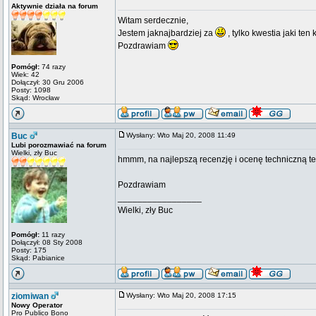
Aktywnie działa na forum
Witam serdecznie,
Jestem jaknajbardziej za
, tylko kwestia jaki ten
Pozdrawiam
Pomógł:
74 razy
Wiek: 42
Dołączył: 30 Gru 2006
Posty: 1098
Skąd: Wrocław
Buc
Wysłany: Wto Maj 20, 2008 11:49
Lubi porozmawiać na forum
Wielki, zły Buc
hmmm, na najlepszą recenzję i ocenę techniczną t
Pozdrawiam
_________________
Wielki, zły Buc
Pomógł:
11 razy
Dołączył: 08 Sty 2008
Posty: 175
Skąd: Pabianice
ziomiwan
Wysłany: Wto Maj 20, 2008 17:15
Nowy Operator
Pro Publico Bono