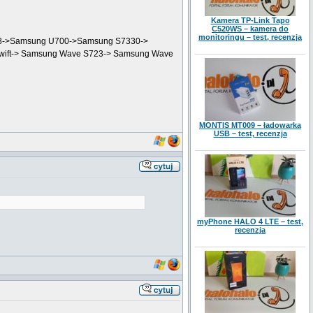
Kamera TP-Link Tapo
C520WS – kamera do
monitoringu – test, recenzja
 Z8->Samsung U700->Samsung S7330->
Swift-> Samsung Wave S723-> Samsung Wave
MONTIS MT009 – ładowarka
USB – test, recenzja
myPhone HALO 4 LTE – test,
recenzja