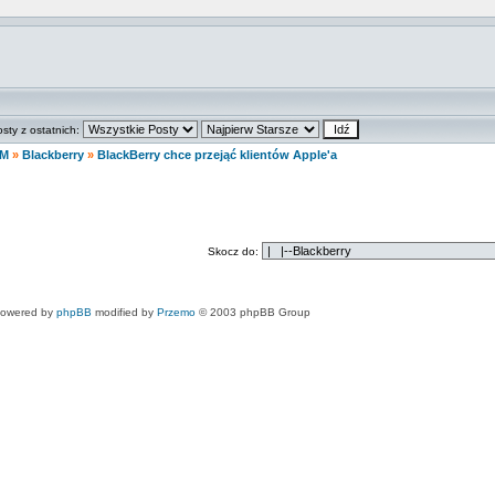
osty z ostatnich:
M
»
Blackberry
»
BlackBerry chce przejąć klientów Apple'a
Skocz do:
owered by
phpBB
modified by
Przemo
© 2003 phpBB Group