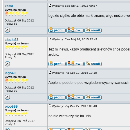
kami
Wysłany: Sob Sty 17, 2015 09:37
Bywa na forum
będzie ciężko ale obie marki znane, więc może o w
Dołączył: 06 Sty 2012
Posty: 86
aloalo23
Wysłany: Czw Maj 14, 2015 15:41
Nowy(a) na forum
Też mi news, każdy producent telefonów chce podebr
Dołączył: 08 Maj 2015
zrobić.
Posty: 5
lego40
Wysłany: Pią Cze 19, 2015 10:18
Bywa na forum
Apple to podobno pod wzgledem wyceny-wartosci ma
Dołączył: 06 Sty 2012
Posty: 92
pioo999
Wysłany: Pią Paź 27, 2017 08:40
Nowy(a) na forum
no nie wiem czy się im uda
Dołączył: 26 Paź 2017
Posty: 1