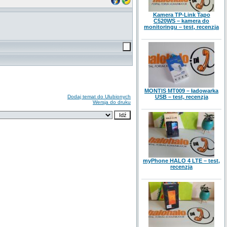
Kamera TP-Link Tapo
C520WS – kamera do
monitoringu – test, recenzja
MONTIS MT009 – ładowarka
Dodaj temat do Ulubionych
USB – test, recenzja
Wersja do druku
myPhone HALO 4 LTE – test,
recenzja