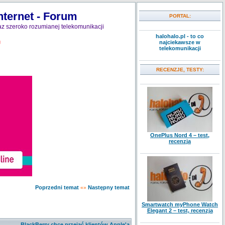
nternet - Forum
PORTAL:
z szeroko rozumianej telekomunikacji
halohalo.pl - to co
najciekawsze w
J
telekomunikacji
RECENZJE, TESTY:
OnePlus Nord 4 – test,
recenzja
Poprzedni temat
Następny temat
«»
Smartwatch myPhone Watch
Elegant 2 – test, recenzja
BlackBerry chce przejąć klientów Apple'a