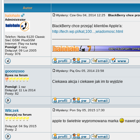
Autor
halohalo
Wysłany: Czw Gru 04, 2014 12:25
BlackBerry chce prze
Administrator
BlackBerry chce przejąć klientów Apple'a:
http://tech.wp.pl/kat,100...,wiadomosc.html
Telefon: Nokia 6120 Classic
_________________
Sieć GSM: PlusGSM
Internet: Play na kartę
Pomógł:
3 razy
Dołączył: 09 Lut 2005
Posty: 976
gooonzooo
Wysłany: Pią Gru 05, 2014 23:58
Bywa na forum
Ciekawa akcja i ciekawe jak im to wyjdzie
Pomógł:
1 raz
Dołączył: 11 Lis 2014
Posty: 82
Wilczek
Wysłany: Pon Sty 05, 2015 17:30
Nowy(a) na forum
apple to świetnie wypromowana marka
nawet gdy
Dołączył: 04 Sty 2015
Posty: 2