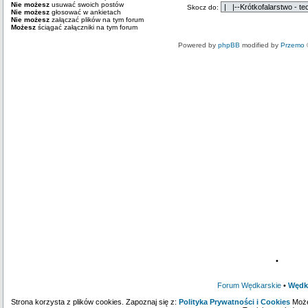
Nie możesz
usuwać swoich postów
Skocz do:
Nie możesz
głosować w ankietach
Nie możesz
załączać plików na tym forum
Możesz
ściągać załączniki na tym forum
Powered by
phpBB
modified by
Przemo
•
Forum Wędkarskie
•
Wędk
Strona korzysta z plików cookies. Zapoznaj się z:
Polityka Prywatności i Cookies
Może