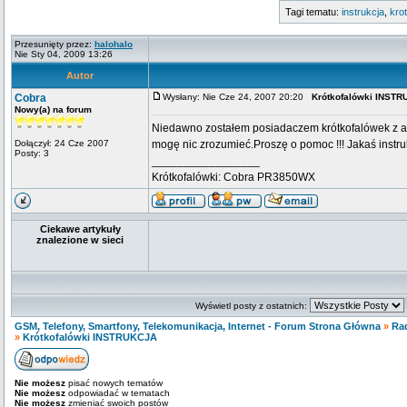
Tagi tematu:
instrukcja
,
kro
Przesunięty przez:
halohalo
Nie Sty 04, 2009 13:26
Autor
Cobra
Wysłany: Nie Cze 24, 2007 20:20
Krótkofalówki INST
Nowy(a) na forum
Niedawno zostałem posiadaczem krótkofalówek z am
Dołączył: 24 Cze 2007
mogę nic zrozumieć.Proszę o pomoc !!! Jakaś inst
Posty: 3
_________________
Krótkofalówki: Cobra PR3850WX
Ciekawe artykuły
znalezione w sieci
Wyświetl posty z ostatnich:
GSM, Telefony, Smartfony, Telekomunikacja, Internet - Forum Strona Główna
»
Ra
»
Krótkofalówki INSTRUKCJA
Nie możesz
pisać nowych tematów
Nie możesz
odpowiadać w tematach
Nie możesz
zmieniać swoich postów