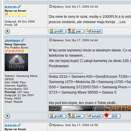
lexicon
Wysłany: Sob Sty 17, 2009 10:19
Bywa na forum
Dla mnie te ceny to szok, myślę o 1000PLN a tu wid
Dołączył: 29 Gru 2008
jeszcze zostanie, ale ciekawe maja funcje ....Lex
Posty: 26
ziomiwan
Wysłany: Sob Sty 17, 2009 14:44
Nowy Operator
Pro Publico Bono
W tej cenie wyrwiesz może w idealnym stanie. Co wi
telefonów to niewiem...
Ale nie lepiej kupić Ci jakąś kamerkę za około 100-
Pozdrawiam
_________________
Telefon: Samsung Wave
Nokia 3310-> Siemens A50->SonyEricsson T230i-
S8500
Samsung z370->Motorola Z8->Samsung U700->Sa
Sieć GSM: Plus
Internet: AgaNet
i550-> Samsung S7220/S7350-> Samsung Pixon->
Komunikator: GG
Pomógł:
197 razy
S723-> Samsung Wave S8500-> Galaxy S
Dołączył: 21 Sie 2007
Posty: 4404
Skąd: Słupsk
Kto pod kim kopie, ten znam o Tobie plotki...
lexicon
Wysłany: Sob Sty 17, 2009 14:59
Bywa na forum