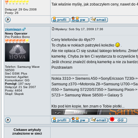
Tak właśnie myślę, jak zobaczyłem ceny, nawet do 40
Dołączył: 29 Gru 2008
Posty: 26
ziomiwan
Wysłany: Sob Sty 17, 2009 17:36
Nowy Operator
Pro Publico Bono
Ceny telefonów do 4tys??
To chyba w nokiach patrzyłeś koleżko
.
Ale nie opłaca Ci się szukać takiego telefonu. Zmień
kamerkę. Chyba że ten Ci wystarcza to oczywiście 
Jeśli chcesz znaleźć dobrą kamerkę a nie za bardz
Telefon: Samsung Wave
Pozdrawiam
S8500
_________________
Sieć GSM: Plus
Internet: AgaNet
Nokia 3310-> Siemens A50->SonyEricsson T230i-
Komunikator: GG
Pomógł:
197 razy
Samsung z370->Motorola Z8->Samsung U700->Sa
Dołączył: 21 Sie 2007
i550-> Samsung S7220/S7350-> Samsung Pixon->
Posty: 4404
Skąd: Słupsk
S723-> Samsung Wave S8500-> Galaxy S
Kto pod kim kopie, ten znam o Tobie plotki...
Ciekawe artykuły
znalezione w sieci