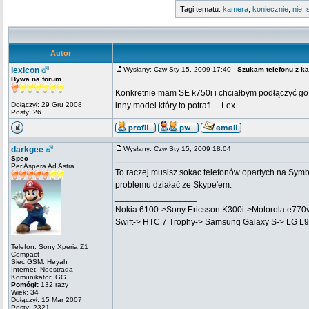
Tagi tematu:
kamera
,
koniecznie
,
nie
,
Autor
lexicon
Wysłany: Czw Sty 15, 2009 17:40
Szukam telefonu z k
Bywa na forum
Konkretnie mam SE k750i i chciałbym podłączyć go
Dołączył: 29 Gru 2008
inny model który to potrafi ....Lex
Posty: 26
darkgee
Wysłany: Czw Sty 15, 2009 18:04
Spec
Per Aspera Ad Astra
To raczej musisz sokac telefonów opartych na Symb
problemu działać ze Skype'em.
_________________
Nokia 6100->Sony Ericsson K300i->Motorola e770
Swift-> HTC 7 Trophy-> Samsung Galaxy S-> LG L
Telefon: Sony Xperia Z1
Compact
Sieć GSM: Heyah
Internet: Neostrada
Komunikator: GG
Pomógł:
132 razy
Wiek: 34
Dołączył: 15 Mar 2007
Posty: 2321