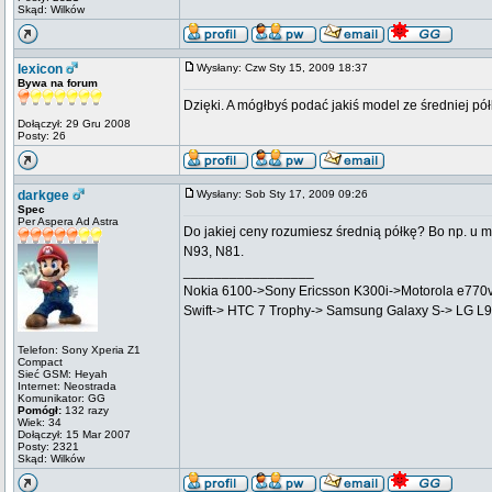
Skąd: Wilków
lexicon
Wysłany: Czw Sty 15, 2009 18:37
Bywa na forum
Dzięki. A mógłbyś podać jakiś model ze średniej pół
Dołączył: 29 Gru 2008
Posty: 26
darkgee
Wysłany: Sob Sty 17, 2009 09:26
Spec
Per Aspera Ad Astra
Do jakiej ceny rozumiesz średnią półkę? Bo np. u m
N93, N81.
_________________
Nokia 6100->Sony Ericsson K300i->Motorola e770
Swift-> HTC 7 Trophy-> Samsung Galaxy S-> LG L
Telefon: Sony Xperia Z1
Compact
Sieć GSM: Heyah
Internet: Neostrada
Komunikator: GG
Pomógł:
132 razy
Wiek: 34
Dołączył: 15 Mar 2007
Posty: 2321
Skąd: Wilków