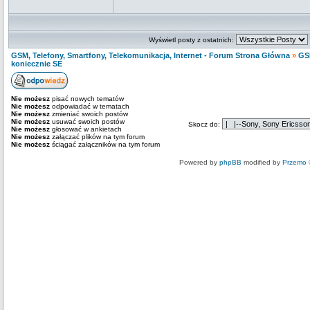
Wyświetl posty z ostatnich:
GSM, Telefony, Smartfony, Telekomunikacja, Internet - Forum Strona Główna
»
GS
koniecznie SE
Nie możesz
pisać nowych tematów
Nie możesz
odpowiadać w tematach
Nie możesz
zmieniać swoich postów
Nie możesz
usuwać swoich postów
Skocz do:
Nie możesz
głosować w ankietach
Nie możesz
załączać plików na tym forum
Nie możesz
ściągać załączników na tym forum
Powered by
phpBB
modified by
Przemo