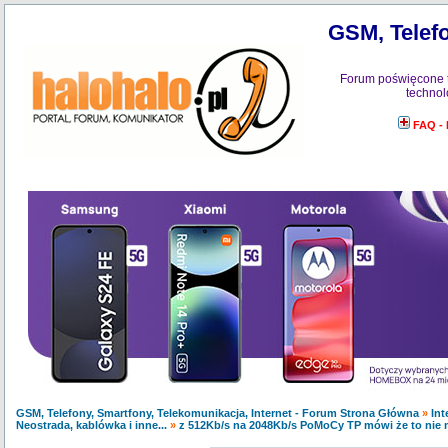
GSM, Telefo
Forum poświęcone 
technol
FAQ -
GSM, Telefony, Smartfony, Telekomunikacja, Internet - Forum Strona Główna
»
Int
Neostrada, kablówka i inne...
»
z 512Kb/s na 2048Kb/s PoMoCy TP mówi że to nie 