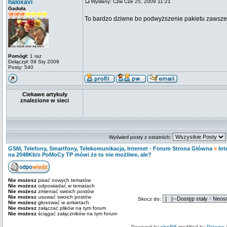
haloxavi
Wysłany: Czw Cze 25, 2009 11:21
Gaduła
To bardzo dziwne bo podwyższenie pakietu zawsze
Pomógł:
1 raz
Dołączył: 09 Sty 2009
Posty: 540
Ciekawe artykuły
znalezione w sieci
Wyświetl posty z ostatnich:
GSM, Telefony, Smartfony, Telekomunikacja, Internet - Forum Strona Główna
»
Int
na 2048Kb/s PoMoCy TP mówi że to nie możliwe, ale?
Nie możesz
pisać nowych tematów
Nie możesz
odpowiadać w tematach
Nie możesz
zmieniać swoich postów
Nie możesz
usuwać swoich postów
Skocz do:
Nie możesz
głosować w ankietach
Nie możesz
załączać plików na tym forum
Nie możesz
ściągać załączników na tym forum
Powered by
phpBB
modified by
Przemo