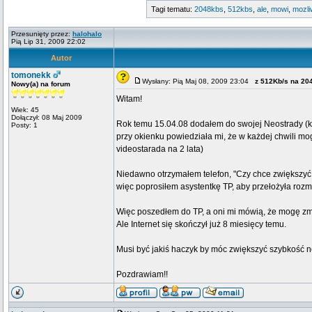
Tagi tematu:
2048kbs
,
512kbs
,
ale
,
mowi
,
mozli
Przesunięty przez:
halohalo
Pią Lip 31, 2009 22:02
Autor
tomonekk
Wysłany: Pią Maj 08, 2009 23:04
z 512Kb/s na 20
Nowy(a) na forum
Witam!
Wiek: 45
Dołączył: 08 Maj 2009
Rok temu 15.04.08 dodałem do swojej Neostrady (któ
Posty: 1
przy okienku powiedziała mi, że w każdej chwili mog
videostarada na 2 lata)
Niedawno otrzymałem telefon, "Czy chce zwiększyć 
więc poprosiłem asystentkę TP, aby przełożyła rozmo
Więc poszedłem do TP, a oni mi mówią, że mogę zmi
Ale Internet się skończył już 8 miesięcy temu.
Musi być jakiś haczyk by móc zwiększyć szybkość 
Pozdrawiam!!