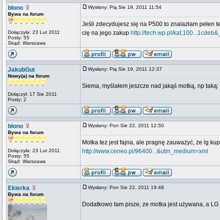
błono
Wysłany: Pią Sie 19, 2011 11:54
Bywa na forum
Jeśli zdecydujesz się na P500 to znalazłam pełen t
Dołączyła: 23 Lut 2011
cię na jego zakup
http://tech.wp.pl/kat,100...1cdeb&
Posty: 55
Skąd: Warszawa
JakubGut
Wysłany: Pią Sie 19, 2011 12:37
Nowy(a) na forum
Siema, myślałem jeszcze nad jakąś motką, np taką:
Dołączył: 17 Sie 2011
Posty: 2
błono
Wysłany: Pon Sie 22, 2011 12:50
Bywa na forum
Motka tez jest fajna, ale pragnę zauważyć, że lg kup
Dołączyła: 23 Lut 2011
http://www.ceneo.pl/96400...&utm_medium=xml
Posty: 55
Skąd: Warszawa
Ekierka
Wysłany: Pon Sie 22, 2011 19:48
Bywa na forum
Dodatkowo tam pisze, ze motka jest używana, a LG 