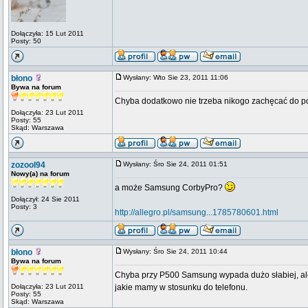
Dołączyła: 15 Lut 2011
Posty: 50
błono
Wysłany: Wto Sie 23, 2011 11:06
Bywa na forum
Chyba dodatkowo nie trzeba nikogo zachęcać do po
Dołączyła: 23 Lut 2011
Posty: 55
Skąd: Warszawa
zozool94
Wysłany: Śro Sie 24, 2011 01:51
Nowy(a) na forum
a może Samsung CorbyPro?
Dołączył: 24 Sie 2011
Posty: 3
http://allegro.pl/samsung...1785780601.html
błono
Wysłany: Śro Sie 24, 2011 10:44
Bywa na forum
Chyba przy P500 Samsung wypada dużo słabiej, al
Dołączyła: 23 Lut 2011
jakie mamy w stosunku do telefonu.
Posty: 55
Skąd: Warszawa