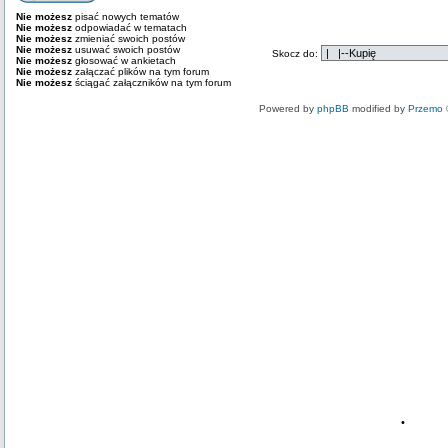
Nie możesz
pisać nowych tematów
Nie możesz
odpowiadać w tematach
Nie możesz
zmieniać swoich postów
Nie możesz
usuwać swoich postów
Skocz do:
Nie możesz
głosować w ankietach
Nie możesz
załączać plików na tym forum
Nie możesz
ściągać załączników na tym forum
Powered by
phpBB
modified by
Przemo
•