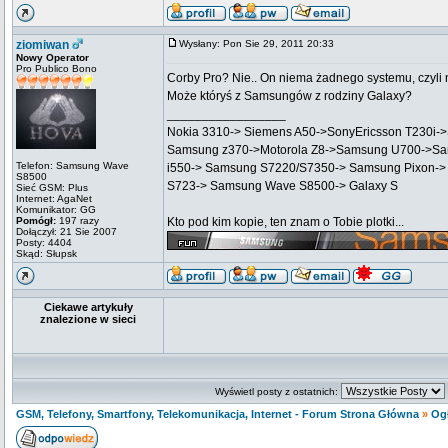
ziomiwan
Wysłany: Pon Sie 29, 2011 20:33
Nowy Operator
Pro Publico Bono
Corby Pro? Nie.. On niema żadnego systemu, czyli na
Może któryś z Samsungów z rodziny Galaxy?
_________________
Nokia 3310-> Siemens A50->SonyEricsson T230i-
Samsung z370->Motorola Z8->Samsung U700->Sa
Telefon: Samsung Wave
i550-> Samsung S7220/S7350-> Samsung Pixon->
S8500
S723-> Samsung Wave S8500-> Galaxy S
Sieć GSM: Plus
Internet: AgaNet
Komunikator: GG
Pomógł:
197 razy
Kto pod kim kopie, ten znam o Tobie plotki...
Dołączył: 21 Sie 2007
Posty: 4404
Skąd: Słupsk
Ciekawe artykuły
znalezione w sieci
Wyświetl posty z ostatnich:
GSM, Telefony, Smartfony, Telekomunikacja, Internet - Forum Strona Główna
»
Og