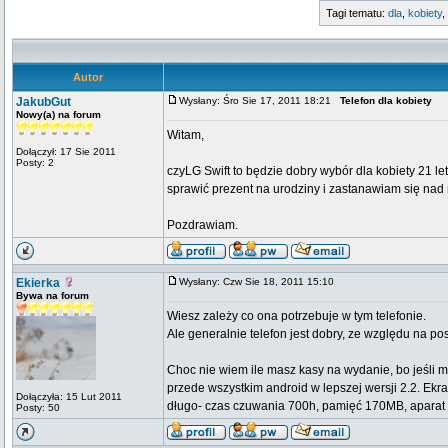
Tagi tematu:
dla
,
kobiety
,
Autor
JakubGut
Wysłany: Śro Sie 17, 2011 18:21
Telefon dla kobiety
Nowy(a) na forum
Witam,
Dołączył: 17 Sie 2011
Posty: 2
czyLG Swift to będzie dobry wybór dla kobiety 21 le
sprawić prezent na urodziny i zastanawiam się nad 
Pozdrawiam.
Ekierka
Wysłany: Czw Sie 18, 2011 15:10
Bywa na forum
Wiesz zależy co ona potrzebuje w tym telefonie.
Ale generalnie telefon jest dobry, ze względu na po
Choc nie wiem ile masz kasy na wydanie, bo jeśli 
przede wszystkim android w lepszej wersji 2.2. Ekr
Dołączyła: 15 Lut 2011
długo- czas czuwania 700h, pamięć 170MB, aparat 
Posty: 50