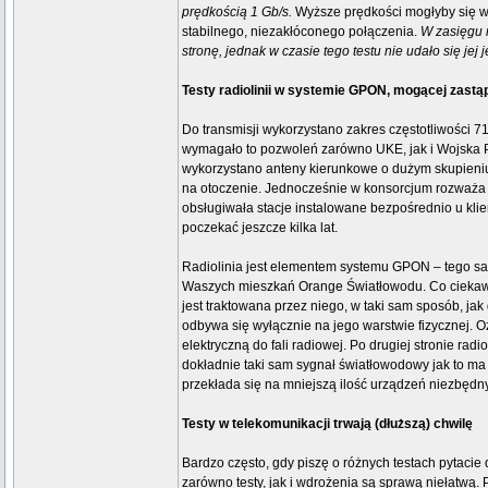
prędkością 1 Gb/s.
Wyższe prędkości mogłyby się wi
stabilnego, niezakłóconego połączenia.
W zasięgu r
stronę, jednak w czasie tego testu nie udało się jej
Testy radiolinii w systemie GPON, mogącej zastą
Do transmisji wykorzystano zakres częstotliwości 
wymagało to pozwoleń zarówno UKE, jak i Wojska Po
wykorzystano anteny kierunkowe o dużym skupieniu
na otoczenie. Jednocześnie w konsorcjum rozważa s
obsługiwała stacje instalowane bezpośrednio u klie
poczekać jeszcze kilka lat.
Radiolinia jest elementem systemu GPON – tego sa
Waszych mieszkań Orange Światłowodu. Co ciekawe 
jest traktowana przez niego, w taki sam sposób, ja
odbywa się wyłącznie na jego warstwie fizycznej. O
elektryczną do fali radiowej. Po drugiej stronie radi
dokładnie taki sam sygnał światłowodowy jak to ma
przekłada się na mniejszą ilość urządzeń niezbędn
Testy w telekomunikacji trwają (dłuższą) chwilę
Bardzo często, gdy piszę o różnych testach pytacie
zarówno testy, jak i wdrożenia są sprawą niełatwą.