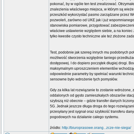
pokonać, by w ogóle ten test zrealizować. Otrzyma
znalezienia właściwego miejsca, w którym są wież
przeszkód wykorzystać pasmo zarządzane przez Woj
pozwoleń, zarówno od UKE jak i już wspomnianego 
stanowiska pomiarowe, przygotować zabezpieczeni
właściwe ustawienie względem siebie, a na koniec z
tylko kwestie czysto techniczne ale też złożone zada
Test, podobnie jak szereg innych mu podobnych potw
możliwość stworzenia względnie taniego przedłużac
dostępowej. I do dopiero początek długiej drogi. B
maksymalnym uproszczeniem elementów wchodzący
odpowiednie parametry by spełniać warunki technicz
sensowne było wdrożenie tych pomysłów.
Gdy za kilka lat rozwiązanie to zostanie wdrożone
oddalonych od gęsto zamieszkałych obszarów stacji
szybszą niż obecnie – gdzie transfer danych liczon
5G. Jednak jeszcze długa droga do tego rozwiązani
przesyłany jest sygnał oraz szybkość transferu d
pogodowych na działanie całego systemu.
źródło:
http://biuroprasowe.orang...zcze-nie-siega/