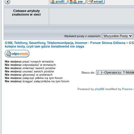
Ciekawe artykuły
znalezione w sieci
Wyświetl posty z ostatnich:
GSM, Telefony, Smartfony, Telekomunikacja, Internet - Forum Strona Główna
»
GS
kolejne testy, czyli tam gdzie światłowód nie sięga
Nie możesz
pisać nowych tematów
Nie możesz
odpowiadać w tematach
Nie możesz
zmieniać swoich postów
Nie możesz
usuwać swoich postów
Skocz do:
Nie możesz
głosować w ankietach
Nie możesz
załączać plików na tym forum
Nie możesz
ściągać załączników na tym forum
Powered by
phpBB
modified by
Przemo