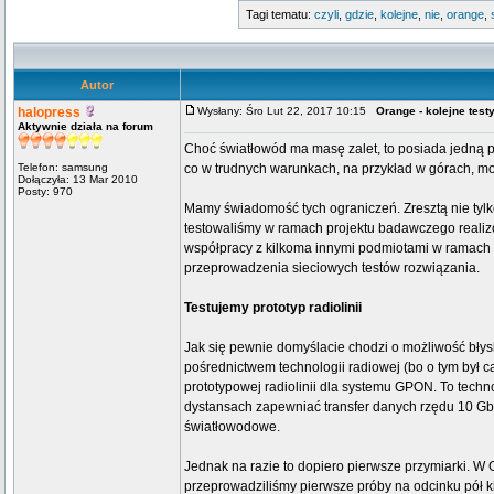
Tagi tematu:
czyli
,
gdzie
,
kolejne
,
nie
,
orange
,
Autor
halopress
Wysłany: Śro Lut 22, 2017 10:15
Orange - kolejne test
Aktywnie działa na forum
Choć światłowód ma masę zalet, to posiada jedną 
Telefon: samsung
co w trudnych warunkach, na przykład w górach, m
Dołączyła: 13 Mar 2010
Posty: 970
Mamy świadomość tych ograniczeń. Zresztą nie tylko 
testowaliśmy w ramach projektu badawczego realiz
współpracy z kilkoma innymi podmiotami w ramac
przeprowadzenia sieciowych testów rozwiązania.
Testujemy prototyp radiolinii
Jak się pewnie domyślacie chodzi o możliwość bły
pośrednictwem technologii radiowej (bo o tym był c
prototypowej radiolinii dla systemu GPON. To technol
dystansach zapewniać transfer danych rzędu 10 Gb/
światłowodowe.
Jednak na razie to dopiero pierwsze przymiarki. W 
przeprowadziliśmy pierwsze próby na odcinku pół k