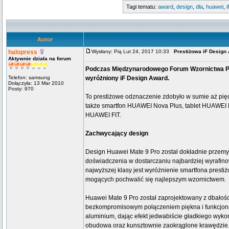
Tagi tematu:
award
,
design
,
dla
,
huawei
,
if
Autor
halopress
Wysłany: Pią Lut 24, 2017 10:33
Prestiżowa iF Design
Aktywnie działa na forum
Podczas Międzynarodowego Forum Wzornictwa Pr
Telefon: samsung
wyróżniony iF Design Award.
Dołączyła: 13 Mar 2010
Posty: 970
To prestiżowe odznaczenie zdobyło w sumie aż pię
także smartfon HUAWEI Nova Plus, tablet HUAWEI 
HUAWEI FIT.
Zachwycający design
Design Huawei Mate 9 Pro został dokładnie przemyśl
doświadczenia w dostarczaniu najbardziej wyrafi
najwyższej klasy jest wyróżnienie smartfona pres
mogących pochwalić się najlepszym wzornictwem.
Huawei Mate 9 Pro został zaprojektowany z dbałości
bezkompromisowym połączeniem piękna i funkcjon
aluminium, dając efekt jedwabiście gładkiego wyko
obudowa oraz kunsztownie zaokrąglone krawędzie.