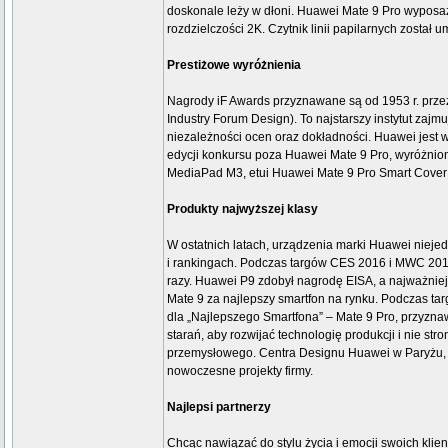
doskonale leży w dłoni. Huawei Mate 9 Pro wypos
rozdzielczości 2K. Czytnik linii papilarnych został
Prestiżowe wyróżnienia
Nagrody iF Awards przyznawane są od 1953 r. pr
Industry Forum Design). To najstarszy instytut za
niezależności ocen oraz dokładności. Huawei jest w
edycji konkursu poza Huawei Mate 9 Pro, wyróżnion
MediaPad M3, etui Huawei Mate 9 Pro Smart Cover 
Produkty najwyższej klasy
W ostatnich latach, urządzenia marki Huawei niej
i rankingach. Podczas targów CES 2016 i MWC 201
razy. Huawei P9 zdobył nagrodę EISA, a najważniej
Mate 9 za najlepszy smartfon na rynku. Podczas t
dla „Najlepszego Smartfona” – Mate 9 Pro, przyzna
starań, aby rozwijać technologię produkcji i nie st
przemysłowego. Centra Designu Huawei w Paryżu, J
nowoczesne projekty firmy.
Najlepsi partnerzy
Chcąc nawiązać do stylu życia i emocji swoich klie