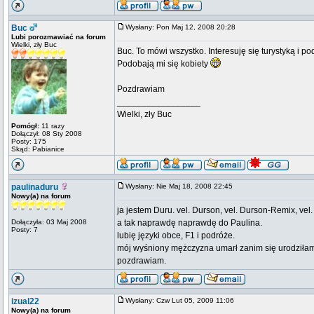
Buc
Wysłany: Pon Maj 12, 2008 20:28
Lubi porozmawiać na forum
Wielki, zły Buc
Buc. To mówi wszystko. Interesuję się turystyką i p
Podobają mi się kobiety
Pozdrawiam
_________________
Wielki, zły Buc
Pomógł:
11 razy
Dołączył: 08 Sty 2008
Posty: 175
Skąd: Pabianice
paulinaduru
Wysłany: Nie Maj 18, 2008 22:45
Nowy(a) na forum
ja jestem Duru. vel. Durson, vel. Durson-Remix, vel
Dołączyła: 03 Maj 2008
a tak naprawdę naprawdę do Paulina.
Posty: 7
lubię języki obce, F1 i podróże.
mój wyśniony mężczyzna umarł zanim się urodziła
pozdrawiam.
izual22
Wysłany: Czw Lut 05, 2009 11:06
Nowy(a) na forum