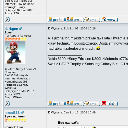
Sieć GSM: PlusGSM
Internet: Play na kartę
Pomógł:
3 razy
Dołączył: 09 Lut 2005
Posty: 976
darkgee
Wysłany: Sob Lut 07, 2009 15:26
Spec
Per Aspera Ad Astra
A ja już na forum jestem prawie dwa lata i świetnie s
klasy Technikum Logistycznego. Dostałem nowy komp
nadrabiam zaległości w grach.
_________________
Nokia 6100->Sony Ericsson K300i->Motorola e770
Swift-> HTC 7 Trophy-> Samsung Galaxy S-> LG L
Telefon: Sony Xperia Z1
Compact
Sieć GSM: Heyah
Internet: Neostrada
Komunikator: GG
Pomógł:
132 razy
Wiek: 34
Dołączył: 15 Mar 2007
Posty: 2321
Skąd: Wilków
tantal666
Wysłany: Czw Lut 12, 2009 15:49
Bywa na forum
Buc napisał/a:
Pomógł:
1 raz