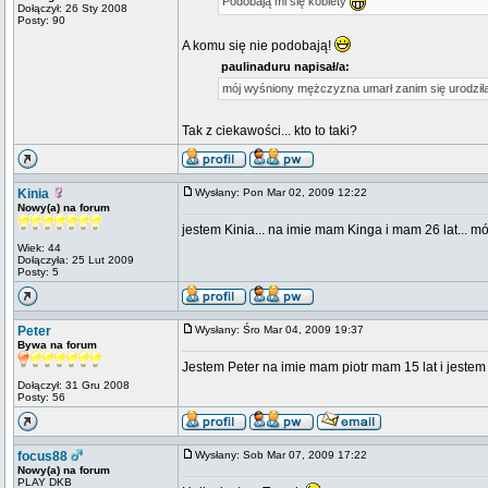
Podobają mi się kobiety
Dołączył: 26 Sty 2008
Posty: 90
A komu się nie podobają!
paulinaduru napisał/a:
mój wyśniony mężczyzna umarł zanim się urodził
Tak z ciekawości... kto to taki?
Kinia
Wysłany: Pon Mar 02, 2009 12:22
Nowy(a) na forum
jestem Kinia... na imie mam Kinga i mam 26 lat... mó
Wiek: 44
Dołączyła: 25 Lut 2009
Posty: 5
Peter
Wysłany: Śro Mar 04, 2009 19:37
Bywa na forum
Jestem Peter na imie mam piotr mam 15 lat i jeste
Dołączył: 31 Gru 2008
Posty: 56
focus88
Wysłany: Sob Mar 07, 2009 17:22
Nowy(a) na forum
PLAY DKB