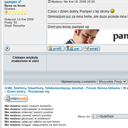
pamper
Wysłany: Nie Kwi 19, 2009 20:35
Bywa na forum
Goddes
Czesc i dzien dobry, Pamper z tej strony
Gimnazjum juz za mna hehe, ale duzo przede mna
Dołączył: 14 Kwi 2009
_________________
Posty: 50
Skąd: Rzeszów
Dont you know, pamper up
Ciekawe artykuły
znalezione w sieci
Wyświetl posty z ostatnich:
GSM, Telefony, Smartfony, Telekomunikacja, Internet - Forum Strona Główna
»
W w
»
Dzień dobry - Przedstaw się.
Nie możesz
pisać nowych tematów
Nie możesz
odpowiadać w tematach
Nie możesz
zmieniać swoich postów
Nie możesz
usuwać swoich postów
Skocz do:
Nie możesz
głosować w ankietach
Nie możesz
załączać plików na tym forum
Nie możesz
ściągać załączników na tym forum