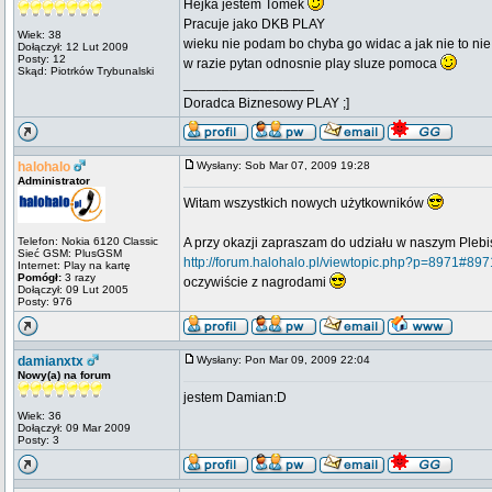
Hejka jestem Tomek
Pracuje jako DKB PLAY
Wiek: 38
wieku nie podam bo chyba go widac a jak nie to ni
Dołączył: 12 Lut 2009
Posty: 12
w razie pytan odnosnie play sluze pomoca
Skąd: Piotrków Trybunalski
_________________
Doradca Biznesowy PLAY ;]
halohalo
Wysłany: Sob Mar 07, 2009 19:28
Administrator
Witam wszystkich nowych użytkowników
Telefon: Nokia 6120 Classic
A przy okazji zapraszam do udziału w naszym Plebi
Sieć GSM: PlusGSM
http://forum.halohalo.pl/viewtopic.php?p=8971#897
Internet: Play na kartę
Pomógł:
3 razy
oczywiście z nagrodami
Dołączył: 09 Lut 2005
Posty: 976
damianxtx
Wysłany: Pon Mar 09, 2009 22:04
Nowy(a) na forum
jestem Damian:D
Wiek: 36
Dołączył: 09 Mar 2009
Posty: 3