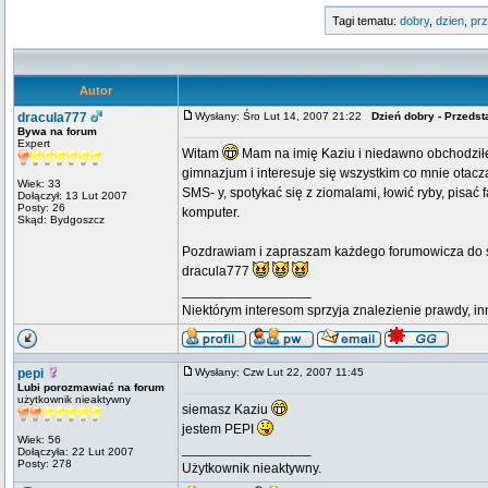
Tagi tematu:
dobry
,
dzien
,
pr
Autor
dracula777
Wysłany: Śro Lut 14, 2007 21:22
Dzień dobry - Przedst
Bywa na forum
Expert
Witam
Mam na imię Kaziu i niedawno obchodził
gimnazjum i interesuje się wszystkim co mnie otacz
Wiek: 33
SMS- y, spotykać się z ziomalami, łowić ryby, pisać 
Dołączył: 13 Lut 2007
Posty: 26
komputer.
Skąd: Bydgoszcz
Pozdrawiam i zapraszam każdego forumowicza do sz
dracula777
_________________
Niektórym interesom sprzyja znalezienie prawdy, in
pepi
Wysłany: Czw Lut 22, 2007 11:45
Lubi porozmawiać na forum
użytkownik nieaktywny
siemasz Kaziu
jestem PEPI
Wiek: 56
_________________
Dołączyła: 22 Lut 2007
Posty: 278
Użytkownik nieaktywny.