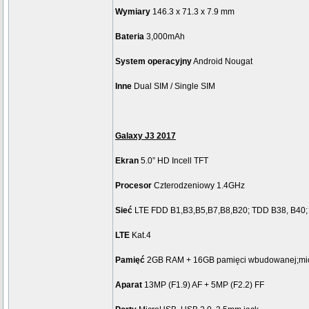
Wymiary
146.3 x 71.3 x 7.9 mm
Bateria
3,000mAh
System operacyjny
Android Nougat
Inne
Dual SIM / Single SIM
Galaxy J3 2017
Ekran
5.0” HD Incell TFT
Procesor
Czterodzeniowy 1.4GHz
Sieć
LTE FDD B1,B3,B5,B7,B8,B20; TDD B38, B40;
LTE
Kat.4
Pamięć
2GB RAM + 16GB pamięci wbudowanej;mi
Aparat
13MP (F1.9) AF + 5MP (F2.2) FF