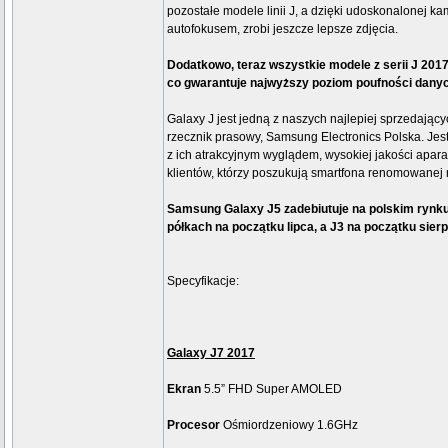
pozostałe modele linii J, a dzięki udoskonalonej ka
autofokusem, zrobi jeszcze lepsze zdjęcia.
Dodatkowo, teraz wszystkie modele z serii J 2017
co gwarantuje najwyższy poziom poufności danyc
Galaxy J jest jedną z naszych najlepiej sprzedający
rzecznik prasowy, Samsung Electronics Polska. Jes
z ich atrakcyjnym wyglądem, wysokiej jakości apar
klientów, którzy poszukują smartfona renomowanej m
Samsung Galaxy J5 zadebiutuje na polskim rynku
półkach na początku lipca, a J3 na początku sierp
Specyfikacje:
Galaxy J7 2017
Ekran
5.5” FHD Super AMOLED
Procesor
Ośmiordzeniowy 1.6GHz