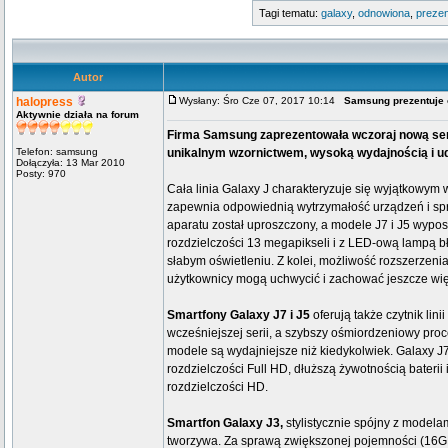
Tagi tematu:
galaxy
,
odnowiona
,
prezen
Autor
halopress
Wysłany: Śro Cze 07, 2017 10:14
Samsung prezentuje 
Aktywnie działa na forum
Firma Samsung zaprezentowała wczoraj nową serię
Telefon: samsung
unikalnym wzornictwem, wysoką wydajnością i u
Dołączyła: 13 Mar 2010
Posty: 970
Cała linia Galaxy J charakteryzuje się wyjątkowy
zapewnia odpowiednią wytrzymałość urządzeń i spra
aparatu został uproszczony, a modele J7 i J5 wyp
rozdzielczości 13 megapikseli i z LED-ową lampą bł
słabym oświetleniu. Z kolei, możliwość rozszerzen
użytkownicy mogą uchwycić i zachować jeszcze wi
Smartfony Galaxy J7 i J5
oferują także czytnik lin
wcześniejszej serii, a szybszy ośmiordzeniowy proc
modele są wydajniejsze niż kiedykolwiek. Galaxy 
rozdzielczości Full HD, dłuższą żywotnością bateri
rozdzielczości HD.
Smartfon Galaxy J3,
stylistycznie spójny z modelam
tworzywa. Za sprawą zwiększonej pojemności (16GB