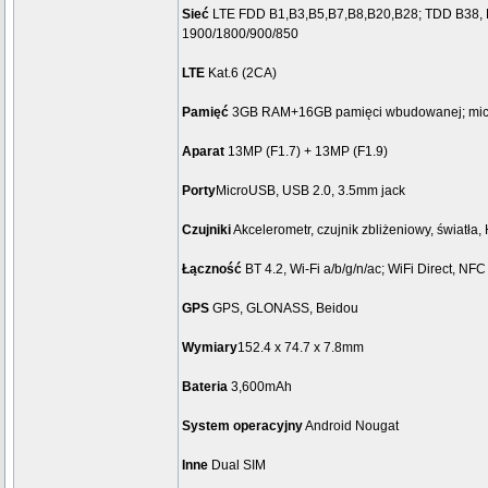
Sieć
LTE FDD B1,B3,B5,B7,B8,B20,B28; TDD B38, 
1900/1800/900/850
LTE
Kat.6 (2CA)
Pamięć
3GB RAM+16GB pamięci wbudowanej; mi
Aparat
13MP (F1.7) + 13MP (F1.9)
Porty
MicroUSB, USB 2.0, 3.5mm jack
Czujniki
Akcelerometr, czujnik zbliżeniowy, światła, 
Łączność
BT 4.2, Wi-Fi a/b/g/n/ac; WiFi Direct, NF
GPS
GPS, GLONASS, Beidou
Wymiary
152.4 x 74.7 x 7.8mm
Bateria
3,600mAh
System operacyjny
Android Nougat
Inne
Dual SIM