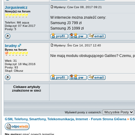
Jorgusiewicz
Wysłany: Czw Cze 08, 2017 09:21
Nowy(a) na forum
W internecie można znaleźć ceny:
Telefon: M4 aqua
Samsung J3 799 zł
Dołączył: 07 Kwi 2017
Samsung J5 1099 zł
Posty: 5
brudny
Wysłany: Śro Cze 14, 2017 12:40
Bywa na forum
Nie mają modułu obsługującego Galileo? Czemu, prz
Wiek: 31
Dołączył: 18 Maj 2016
Posty: 93
Skąd: Olkusz
Ciekawe artykuły
znalezione w sieci
Wyświetl posty z ostatnich:
GSM, Telefony, Smartfony, Telekomunikacja, Internet - Forum Strona Główna
»
GS
Nie możesz
pisać nowych tematów