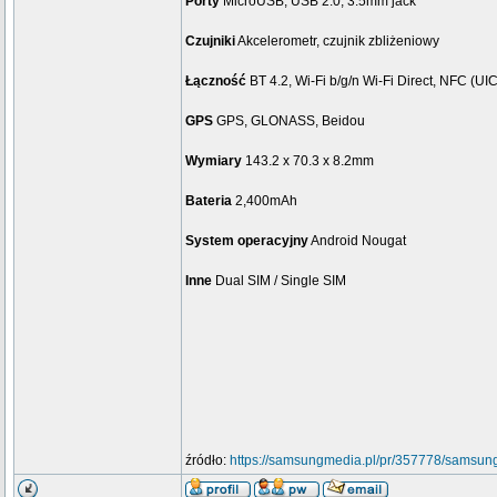
Porty
MicroUSB, USB 2.0, 3.5mm jack
Czujniki
Akcelerometr, czujnik zbliżeniowy
Łączność
BT 4.2, Wi-Fi b/g/n Wi-Fi Direct, NFC (U
GPS
GPS, GLONASS, Beidou
Wymiary
143.2 x 70.3 x 8.2mm
Bateria
2,400mAh
System operacyjny
Android Nougat
Inne
Dual SIM / Single SIM
źródło:
https://samsungmedia.pl/pr/357778/samsung