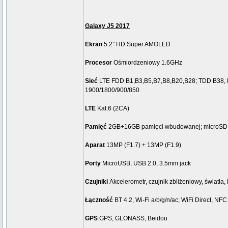
Galaxy J5 2017
Ekran
5.2” HD Super AMOLED
Procesor
Ośmiordzeniowy 1.6GHz
Sieć
LTE FDD B1,B3,B5,B7,B8,B20,B28; TDD B38, 
1900/1800/900/850
LTE
Kat.6 (2CA)
Pamięć
2GB+16GB pamięci wbudowanej; microSD
Aparat
13MP (F1.7) + 13MP (F1.9)
Porty
MicroUSB, USB 2.0, 3.5mm jack
Czujniki
Akcelerometr, czujnik zbliżeniowy, światła, 
Łączność
BT 4.2, Wi-Fi a/b/g/n/ac; WiFi Direct, NF
GPS
GPS, GLONASS, Beidou