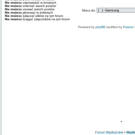
Nie możesz
odpowiadać w tematach
Nie możesz
zmieniać swoich postów
Nie możesz
usuwać swoich postów
Skocz do:
Nie możesz
głosować w ankietach
Nie możesz
załączać plików na tym forum
Nie możesz
ściągać załączników na tym forum
Powered by
phpBB
modified by
Przemo
•
Forum Wędkarskie
•
Wędk