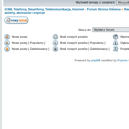
Wyświetl tematy z ostatnich:
GSM, Telefony, Smartfony, Telekomunikacja, Internet - Forum Strona Główna
»
Ra
anteny, akcesoria i osprzęt
Skocz do:
Nowe posty
Brak nowych postów
Ważne
Nowe posty [ Popularny ]
Brak nowych postów [ Popularny ]
Ogłos
Nowe posty [ Zablokowany ]
Brak nowych postów [ Zablokowany ]
Przykl
Powered by
phpBB
modified by
Przemo