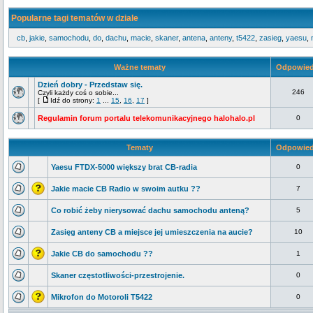
Popularne tagi tematów w dziale
cb
,
jakie
,
samochodu
,
do
,
dachu
,
macie
,
skaner
,
antena
,
anteny
,
t5422
,
zasieg
,
yaesu
,
Ważne tematy
Odpowied
Dzień dobry - Przedstaw się.
246
Czyli każdy coś o sobie...
[
Idź do strony:
1
...
15
,
16
,
17
]
Regulamin forum portalu telekomunikacyjnego halohalo.pl
0
Tematy
Odpowied
Yaesu FTDX-5000 większy brat CB-radia
0
Jakie macie CB Radio w swoim autku ??
7
Co robić żeby nierysować dachu samochodu anteną?
5
Zasięg anteny CB a miejsce jej umieszczenia na aucie?
10
Jakie CB do samochodu ??
1
Skaner częstotliwości-przestrojenie.
0
Mikrofon do Motoroli T5422
0