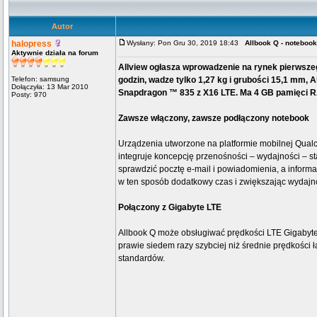
Autor
halopress
Wysłany: Pon Gru 30, 2019 18:43
Allbook Q - noteboo
Aktywnie działa na forum
Allview ogłasza wprowadzenie na rynek pierwszeg
Telefon: samsung
godzin, wadze tylko 1,27 kg i grubości 15,1 mm,
Dołączyła: 13 Mar 2010
Snapdragon ™ 835 z X16 LTE. Ma 4 GB pamięci R
Posty: 970
Zawsze włączony, zawsze podłączony notebook
Urządzenia utworzone na platformie mobilnej Qua
integruje koncepcję przenośności – wydajności – sta
sprawdzić pocztę e-mail i powiadomienia, a informa
w ten sposób dodatkowy czas i zwiększając wydajn
Połączony z Gigabyte LTE
Allbook Q może obsługiwać prędkości LTE Gigabyte 
prawie siedem razy szybciej niż średnie prędkośc
standardów.