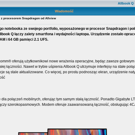
Allbook Q
Wiadomość
k z procesorem Snapdragon od Allview
o notebooka ze swojego portfolio, wyposażonego w procesor Snapdragon i połą
 Allbook Q łączy zalety smartfona i wydajności laptopa. Urządzenie zostało op
AM i 64 GB pamięci 2.1 UFS.
lcomm® oferują użytkownikowi nowe wrażenia operacyjne, będąc zawsze gotowym d
łej łączności. Nawet w trybie uśpienia Allbook Q utrzymuje interfejsy na stałe po
cje są stale aktualizowane. Co więcej, po prostu podnosząc ekran, urządzenie nat
ość
dla połączeń mobilnych, oferując tym samym stałą łączność. Ponadto Gigabyte LT
i łączy szerokopasmowych. Modem oferuje zaawansowaną łączność, obsługując 4C