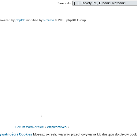
Skocz do:
owered by
phpBB
modified by
Przemo
© 2003 phpBB Group
•
Forum Wędkarskie
•
Wędkarstwo
•
rywatności i Cookies
Możesz określić warunki przechowywania lub dostępu do plików cooki