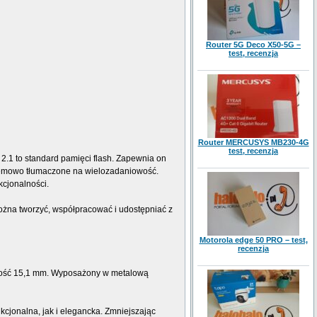
Router 5G Deco X50-5G –
test, recenzja
Router MERCUSYS MB230-4G
test, recenzja
.1 to standard pamięci flash. Zapewnia on
lemowo tłumaczone na wielozadaniowość.
kcjonalności.
ożna tworzyć, współpracować i udostępniać z
Motorola edge 50 PRO – test,
recenzja
rubość 15,1 mm. Wyposażony w metalową
cjonalna, jak i elegancka. Zmniejszając