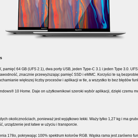
ws
mięć 64 GB (UFS 2.1), dwa porty USB, jeden Type-C 3.1 i jeden Type 3.0. UFS 2
ezawodność, znacznie przewyższając pamięć SSD i eMMC. Korzyści te są bezprob
chamianie większej liczby procesów i aplikacji w tle, a wszystko to bez błędów fun
ndows® 10 Home. Daje on użytkownikowi szeroki wybór aplikacji, dzięki czemu m
ych okolicznościach, ponieważ jest wyjątkowo lekki. Waży tylko 1,27 kg i ma g
 urządzenie jest łatwe w użyciu i transporcie.
zenia 178o, pokrywając 100% spektrum kolorów RGB. Wąska rama jest zarówno funk