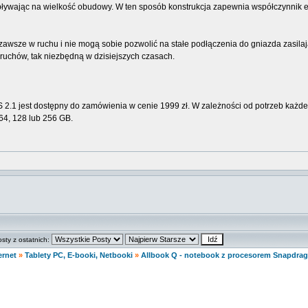
wpływając na wielkość obudowy. W ten sposób konstrukcja zapewnia współczynnik
ą zawsze w ruchu i nie mogą sobie pozwolić na stałe podłączenia do gniazda zasila
ruchów, tak niezbędną w dzisiejszych czasach.
2.1 jest dostępny do zamówienia w cenie 1999 zł. W zależności od potrzeb każd
64, 128 lub 256 GB.
osty z ostatnich:
ernet
»
Tablety PC, E-booki, Netbooki
»
Allbook Q - notebook z procesorem Snapdrag