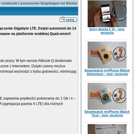
 - notebook z procesorem Snapdragon od Allview
czenie Gigabyte LTE. Dzięki autonomii do 14
Sony Xperia 1 VI – test,
recenzja
racowane na platformie mobilnej Qualcomm®
o pracy. W tym sensie Allbook Q doskonale
łączone z Internetem. Dzięki czemu można
Smartwatch myPhone Watch
ychmiast wychodzi z trybu gotowości, eliminując
Adventure – test, recenzja
E zapewnia prędkości pobierania do 1 Gb / s –
A (agregacja pasma 4 LTE) dla różnych
Smartwatch myPhone Watch
Tool – test, recenzja