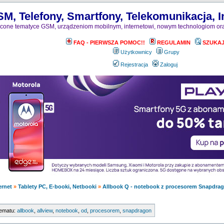
M, Telefony, Smartfony, Telekomunikacja, I
one tematyce GSM, urządzeniom mobilnym, internetowi, nowym technologiom ora
FAQ - PIERWSZA POMOC!!
REGULAMIN
SZUKA
Użytkownicy
Grupy
Rejestracja
Zaloguj
ernet
»
Tablety PC, E-booki, Netbooki
»
Allbook Q - notebook z procesorem Snapdra
tematu:
allbook
,
allview
,
notebook
,
od
,
procesorem
,
snapdragon