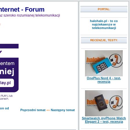
nternet - Forum
PORTAL:
z szeroko rozumianej telekomunikacji
halohalo.pl - to co
najciekawsze w
J
telekomunikacji
RECENZJE, TESTY:
OnePlus Nord 4 – test,
recenzja
gon od
Poprzedni temat
Następny temat
«»
Smartwatch myPhone Watch
Elegant 2 – test, recenzja