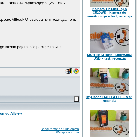
 ekran-obudowa wynoszący 81,2% , oraz
Kamera TP-Link Tapo
C520WS – kamera do
monitoringu – test, recenzja
jącego, Allbook Q jest idealnym rozwiązaniem.
ego klienta pojemność pamięci można
MONTIS MT009 – ładowarka
USB – test, recenzja
myPhone HALO 4 LTE – test,
recenzja
on od Allview
Dodaj temat do Ulubionych
Wersja do druku