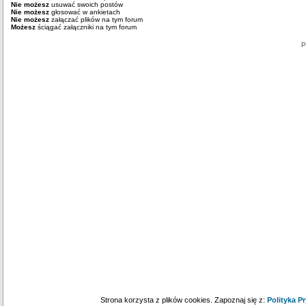
Nie możesz
usuwać swoich postów
Nie możesz
głosować w ankietach
Nie możesz
załączać plików na tym forum
Możesz
ściągać załączniki na tym forum
P
Strona korzysta z plików cookies. Zapoznaj się z:
Polityka P