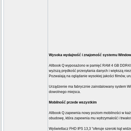
Wysoka wydajność i znajomość systemu Windo
Allbook Q wyposażono w pamięć RAM 4 GB DDR4X, pa
wyższą prędkość przesyłania danych i większą ni
Pozwalają na oglądanie wysokiej jakości filmów, uru
Urządzenie ma fabrycznie zainstalowany system Wi
dowolnego miejsca.
Mobilność przede wszystkim
Allbook Q zapewnia nowy poziom mobilności w każd
obudowę, która zapewnia mu wytrzymałość i trwałość,
Wyświetlacz FHD IPS 13,3 ”oferuje szeroki kąt wid