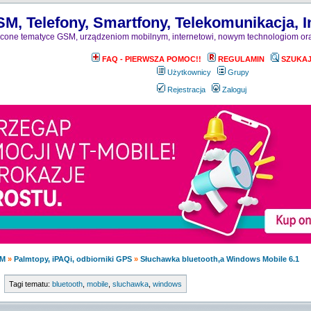
M, Telefony, Smartfony, Telekomunikacja, I
one tematyce GSM, urządzeniom mobilnym, internetowi, nowym technologiom ora
FAQ - PIERWSZA POMOC!!
REGULAMIN
SZUKA
Użytkownicy
Grupy
Rejestracja
Zaloguj
M
»
Palmtopy, iPAQi, odbiorniki GPS
»
Słuchawka bluetooth,a Windows Mobile 6.1
Tagi tematu:
bluetooth
,
mobile
,
sluchawka
,
windows