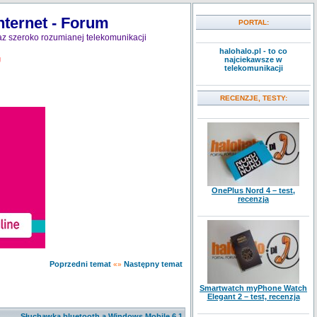
nternet - Forum
PORTAL:
z szeroko rozumianej telekomunikacji
halohalo.pl - to co
najciekawsze w
J
telekomunikacji
RECENZJE, TESTY:
OnePlus Nord 4 – test,
recenzja
Poprzedni temat
Następny temat
«»
Smartwatch myPhone Watch
Elegant 2 – test, recenzja
Słuchawka bluetooth,a Windows Mobile 6.1