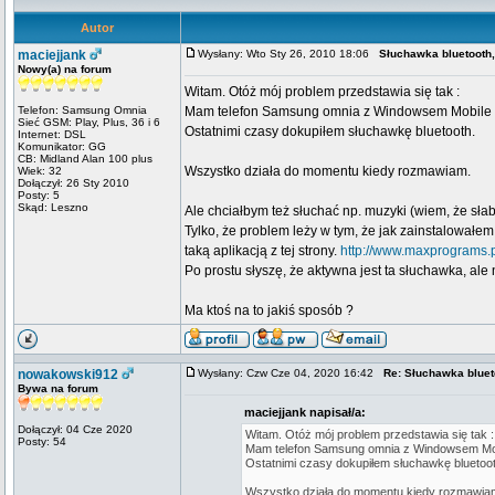
Autor
maciejjank
Wysłany: Wto Sty 26, 2010 18:06
Słuchawka bluetooth
Nowy(a) na forum
Witam. Otóż mój problem przedstawia się tak :
Telefon: Samsung Omnia
Mam telefon Samsung omnia z Windowsem Mobile 6
Sieć GSM: Play, Plus, 36 i 6
Ostatnimi czasy dokupiłem słuchawkę bluetooth.
Internet: DSL
Komunikator: GG
CB: Midland Alan 100 plus
Wszystko działa do momentu kiedy rozmawiam.
Wiek: 32
Dołączył: 26 Sty 2010
Posty: 5
Skąd: Leszno
Ale chciałbym też słuchać np. muzyki (wiem, że słaba
Tylko, że problem leży w tym, że jak zainstalowałe
taką aplikacją z tej strony.
http://www.maxprograms.p
Po prostu słyszę, że aktywna jest ta słuchawka, ale 
Ma ktoś na to jakiś sposób ?
nowakowski912
Wysłany: Czw Cze 04, 2020 16:42
Re: Słuchawka bluet
Bywa na forum
maciejjank napisał/a:
Dołączył: 04 Cze 2020
Witam. Otóż mój problem przedstawia się tak :
Posty: 54
Mam telefon Samsung omnia z Windowsem Mobi
Ostatnimi czasy dokupiłem słuchawkę bluetoot
Wszystko działa do momentu kiedy rozmawia