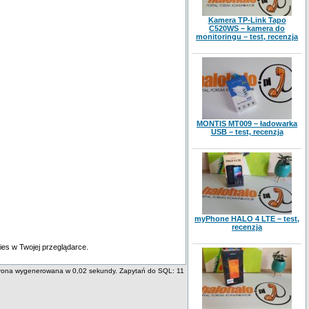
Kamera TP-Link Tapo
C520WS – kamera do
monitoringu – test, recenzja
MONTIS MT009 – ładowarka
USB – test, recenzja
myPhone HALO 4 LTE – test,
recenzja
es w Twojej przeglądarce.
rona wygenerowana w 0,02 sekundy. Zapytań do SQL: 11