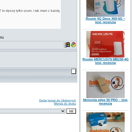
 to słyszę tylko szum, i tak mam z każdą
Router 5G Deco X50-5G –
test, recenzja
emu
Router MERCUSYS MB230-4G
test, recenzja
Motorola edge 50 PRO – test,
Dodaj temat do Ulubionych
recenzja
Wersja do druku