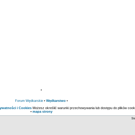
•
Forum Wędkarskie
•
Wędkarstwo
•
rywatności i Cookies
Możesz określić warunki przechowywania lub dostępu do plików cooki
•
mapa strony
St