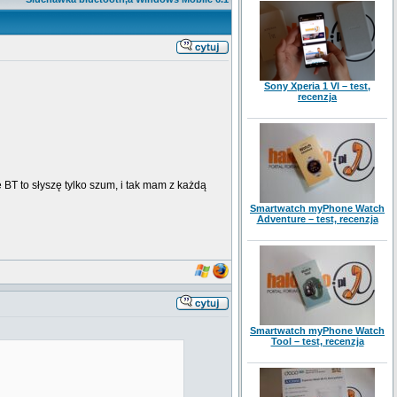
Sony Xperia 1 VI – test,
recenzja
BT to słyszę tylko szum, i tak mam z każdą
Smartwatch myPhone Watch
Adventure – test, recenzja
Smartwatch myPhone Watch
Tool – test, recenzja