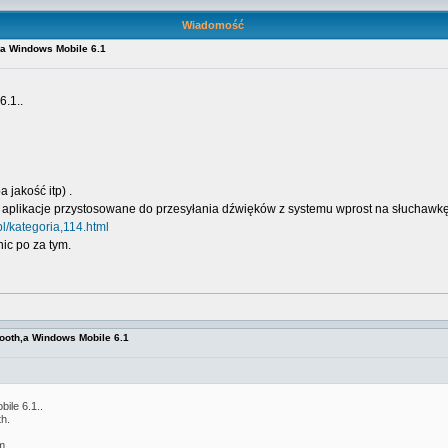
Wiadomość
,a Windows Mobile 6.1
.1..
 jakość itp) .
m aplikacje przystosowane do przesyłania dźwięków z systemu wprost na słuchawkę 
l/kategoria,114.html
nic po za tym.
ooth,a Windows Mobile 6.1
le 6.1..
h.
m.