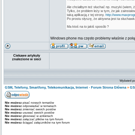
Ale chciałbym też słuchać np. muzyki (wiem, że
Tylko, że problem leży w tym, że jak zainsta
taką aplikacją z tej strony.
http://www.maxprogr
Po prostu słyszę, że aktywna jest ta słuchawka
Ma ktoś na to jakiś sposób ?
Windows phone ma często problemy właśnie z połąc
Ciekawe artykuły
znalezione w sieci
Wyświetl p
GSM, Telefony, Smartfony, Telekomunikacja, Internet - Forum Strona Główna
»
GS
Nie możesz
pisać nowych tematów
Nie możesz
odpowiadać w tematach
Nie możesz
zmieniać swoich postów
Nie możesz
usuwać swoich postów
Nie możesz
głosować w ankietach
Nie możesz
załączać plików na tym forum
Nie możesz
ściągać załączników na tym forum
P