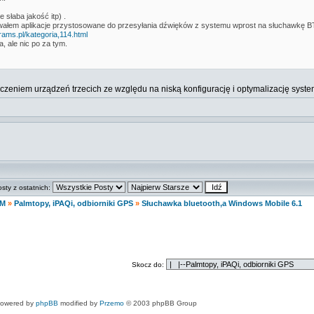
 słaba jakość itp) .
lowałem aplikacje przystosowane do przesyłania dźwięków z systemu wprost na słuchawkę BT
ams.pl/kategoria,114.html
, ale nic po za tym.
zeniem urządzeń trzecich ze względu na niską konfigurację i optymalizację syst
osty z ostatnich:
M
»
Palmtopy, iPAQi, odbiorniki GPS
»
Słuchawka bluetooth,a Windows Mobile 6.1
Skocz do:
owered by
phpBB
modified by
Przemo
© 2003 phpBB Group