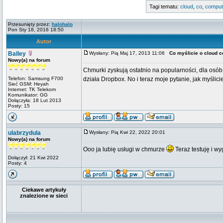
Tagi tematu:
cloud
,
co
,
comput
Przesunięty przez:
halohalo
Pon Sty 18, 2016 18:50
Autor
Balley
Wysłany: Pią Maj 17, 2013 11:06
Co myślicie o cloud 
Nowy(a) na forum
Chmurki zyskują ostatnio na popularności, dla osób
Telefon: Samsung F700
działa Dropbox. No i teraz moje pytanie, jak myślic
Sieć GSM: Heyah
Internet: TK Telekom
Komunikator: GG
Dołączyła: 18 Lut 2013
Posty: 15
ulabrzydula
Wysłany: Pią Kwi 22, 2022 20:01
Nowy(a) na forum
Ooo ja lubię usługi w chmurze
Teraz testuję i w
Dołączył: 21 Kwi 2022
Posty: 4
Ciekawe artykuły
znalezione w sieci