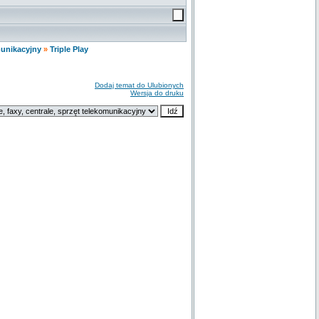
munikacyjny
»
Triple Play
Dodaj temat do Ulubionych
Wersja do druku