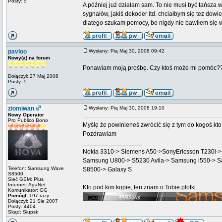
Posty: 5
A później już działam sam. To nie musi być tańsza w
sygnałów, jakiś dekoder itd. chciałbym się tez dowi
dlatego szukam pomocy, bo nigdy nie bawiłem się w
pavloo
Wysłany: Pią Maj 30, 2008 09:42
Nowy(a) na forum
Ponawiam moją prośbę. Czy ktoś może mi pomóc?
Dołączył: 27 Maj 2008
Posty: 5
ziomiwan
Wysłany: Pią Maj 30, 2008 19:10
Nowy Operator
Pro Publico Bono
Myślę że powinieneś zwrócić się z tym do kogoś kto za
Pozdrawiam
_________________
Nokia 3310-> Siemens A50->SonyEricsson T230i
Samsung U800-> S5230 Avila-> Samsung i550-> 
Telefon: Samsung Wave
S8500-> Galaxy S
S8500
Sieć GSM: Plus
Internet: AgaNet
Kto pod kim kopie, ten znam o Tobie plotki...
Komunikator: GG
Pomógł:
197 razy
Dołączył: 21 Sie 2007
Posty: 4404
Skąd: Słupsk