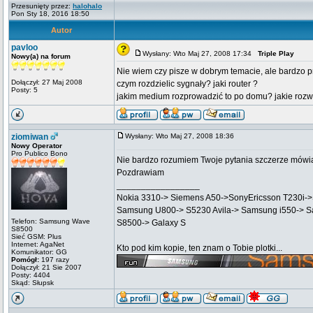
Przesunięty przez:
halohalo
Pon Sty 18, 2016 18:50
Autor
pavloo
Wysłany: Wto Maj 27, 2008 17:34
Triple Play
Nowy(a) na forum
Nie wiem czy pisze w dobrym temacie, ale bardzo p
Dołączył: 27 Maj 2008
czym rozdzielic sygnały? jaki router ?
Posty: 5
jakim medium rozprowadzić to po domu? jakie rozwi
ziomiwan
Wysłany: Wto Maj 27, 2008 18:36
Nowy Operator
Pro Publico Bono
Nie bardzo rozumiem Twoje pytania szczerze mówiąc
Pozdrawiam
_________________
Nokia 3310-> Siemens A50->SonyEricsson T230i
Samsung U800-> S5230 Avila-> Samsung i550-> 
Telefon: Samsung Wave
S8500-> Galaxy S
S8500
Sieć GSM: Plus
Internet: AgaNet
Kto pod kim kopie, ten znam o Tobie plotki...
Komunikator: GG
Pomógł:
197 razy
Dołączył: 21 Sie 2007
Posty: 4404
Skąd: Słupsk