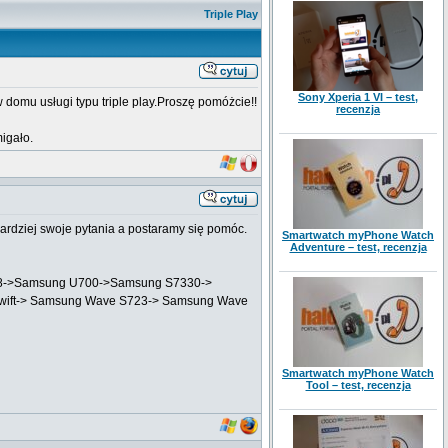
Triple Play
Sony Xperia 1 VI – test,
domu usługi typu triple play.Proszę pomóżcie!!
recenzja
igało.
ardziej swoje pytania a postaramy się pomóc.
Smartwatch myPhone Watch
Adventure – test, recenzja
 Z8->Samsung U700->Samsung S7330->
Swift-> Samsung Wave S723-> Samsung Wave
Smartwatch myPhone Watch
Tool – test, recenzja