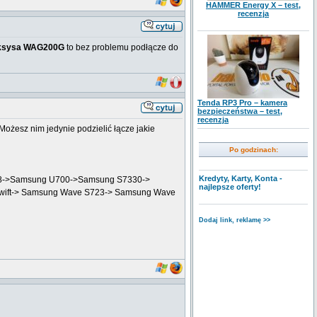
HAMMER Energy X – test,
recenzja
ksysa WAG200G
to bez problemu podłącze do
Tenda RP3 Pro – kamera
bezpieczeństwa – test,
recenzja
ożesz nim jedynie podzielić łącze jakie
Po godzinach:
Kredyty, Karty, Konta -
 Z8->Samsung U700->Samsung S7330->
najlepsze oferty!
Swift-> Samsung Wave S723-> Samsung Wave
Dodaj link, reklamę >>