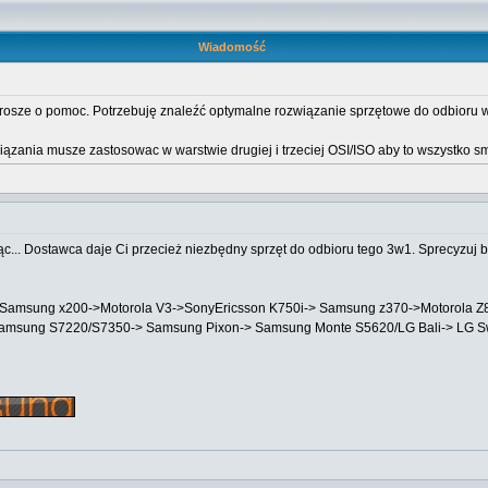
Wiadomość
rosze o pomoc. Potrzebuję znaleźć optymalne rozwiązanie sprzętowe do odbioru w 
ązania musze zastosowac w warstwie drugiej i trzeciej OSI/ISO aby to wszystko sm
... Dostawca daje Ci przecież niezbędny sprzęt do odbioru tego 3w1. Sprecyzuj b
->Samsung x200->Motorola V3->SonyEricsson K750i-> Samsung z370->Motorola
Samsung S7220/S7350-> Samsung Pixon-> Samsung Monte S5620/LG Bali-> LG 