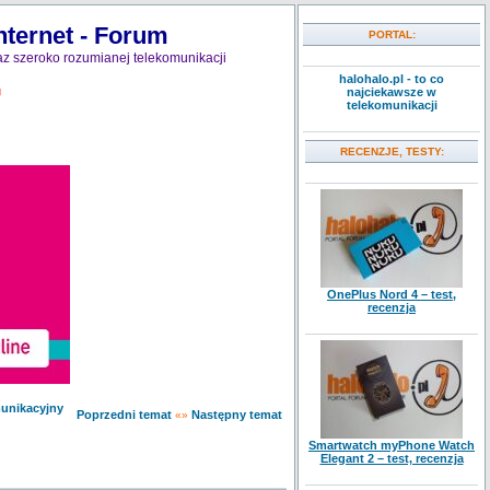
nternet - Forum
PORTAL:
z szeroko rozumianej telekomunikacji
halohalo.pl - to co
najciekawsze w
J
telekomunikacji
RECENZJE, TESTY:
OnePlus Nord 4 – test,
recenzja
munikacyjny
Poprzedni temat
Następny temat
«»
Smartwatch myPhone Watch
Elegant 2 – test, recenzja