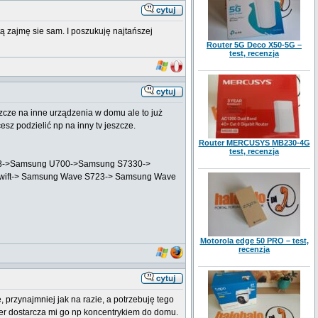
tą zajmę sie sam. I poszukuję najtańszej
Router 5G Deco X50-5G –
test, recenzja
szcze na inne urządzenia w domu ale to już
sz podzielić np na inny tv jeszcze.
Router MERCUSYS MB230-4G
test, recenzja
 Z8->Samsung U700->Samsung S7330->
Swift-> Samsung Wave S723-> Samsung Wave
Motorola edge 50 PRO – test,
recenzja
, przynajmniej jak na razie, a potrzebuję tego
ider dostarcza mi go np koncentrykiem do domu.