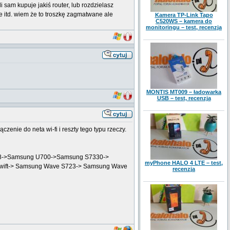
 sam kupuje jakiś router, lub rozdzielasz
ne itd. wiem że to troszkę zagmatwane ale
Kamera TP-Link Tapo
C520WS – kamera do
monitoringu – test, recenzja
MONTIS MT009 – ładowarka
USB – test, recenzja
czenie do neta wi-fi i reszty tego typu rzeczy.
 Z8->Samsung U700->Samsung S7330->
myPhone HALO 4 LTE – test,
Swift-> Samsung Wave S723-> Samsung Wave
recenzja