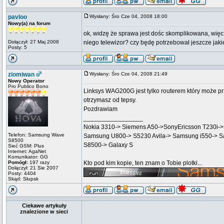
pavloo
Wysłany: Śro Cze 04, 2008 18:00
Nowy(a) na forum
ok, widzę że sprawa jest dośc skomplikowana, więc
Dołączył: 27 Maj 2008
niego telewizor? czy będę potrzebował jeszcze jak
Posty: 5
ziomiwan
Wysłany: Śro Cze 04, 2008 21:49
Nowy Operator
Pro Publico Bono
Linksys WAG200G jest tylko routerem który może pr
otrzymasz od tepsy.
Pozdrawiam
_________________
Nokia 3310-> Siemens A50->SonyEricsson T230i
Telefon: Samsung Wave
Samsung U800-> S5230 Avila-> Samsung i550-> 
S8500
S8500-> Galaxy S
Sieć GSM: Plus
Internet: AgaNet
Komunikator: GG
Pomógł:
197 razy
Kto pod kim kopie, ten znam o Tobie plotki...
Dołączył: 21 Sie 2007
Posty: 4404
Skąd: Słupsk
Ciekawe artykuły
znalezione w sieci