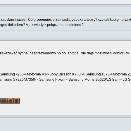
 zapytam inaczej. Co proponujecie zamiast Liveboxa z tepsy? czy jak kupię np
Lin
iegoś dekodera? A jak wtedy z połączeniem telefonu?
zekazywać sygnał bezprzewodowo np do laptopa. Nie daje możliwości odbioru tv. M
->Samsung x200->Motorola V3->SonyEricsson K750i-> Samsung z370->Motorola
Samsung S7220/S7350-> Samsung Pixon-> Samsung Monte S5620/LG Bali-> LG 