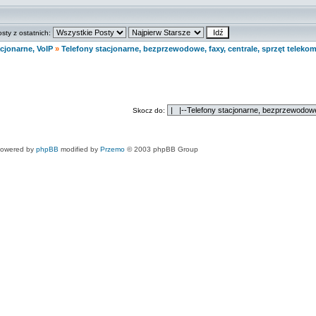
osty z ostatnich:
cjonarne, VoIP
»
Telefony stacjonarne, bezprzewodowe, faxy, centrale, sprzęt teleko
Skocz do:
owered by
phpBB
modified by
Przemo
© 2003 phpBB Group