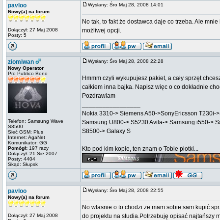
pavloo
Wysłany: Śro Maj 28, 2008 14:01
Nowy(a) na forum
No tak, to fakt że dostawca daje co trzeba. Ale mni
Dołączył: 27 Maj 2008
możliwej opcji.
Posty: 5
ziomiwan
Wysłany: Śro Maj 28, 2008 22:28
Nowy Operator
Pro Publico Bono
Hmmm czyli wykupujesz pakiet, a cały sprzęt chcesz
całkiem inna bajka. Napisz więc o co dokładnie chod
Pozdrawiam
_________________
Nokia 3310-> Siemens A50->SonyEricsson T230i
Telefon: Samsung Wave
Samsung U800-> S5230 Avila-> Samsung i550-> 
S8500
S8500-> Galaxy S
Sieć GSM: Plus
Internet: AgaNet
Komunikator: GG
Pomógł:
197 razy
Kto pod kim kopie, ten znam o Tobie plotki...
Dołączył: 21 Sie 2007
Posty: 4404
Skąd: Słupsk
pavloo
Wysłany: Śro Maj 28, 2008 22:55
Nowy(a) na forum
No własnie o to chodzi że mam sobie sam kupić sprzę
Dołączył: 27 Maj 2008
do projektu na studia.Potrzebuję opisać najtańszy 