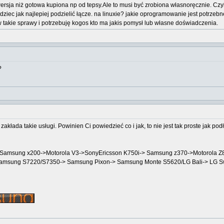
ersja niż gotowa kupiona np od tepsy.Ale to musi być zrobiona własnoręcznie. Czyli
edziec jak najlepiej podzielić łącze. na linuxie? jakie oprogramowanie jest potrzeb
 takie sprawy i potrzebuję kogos kto ma jakis pomysł lub własne doświadczenia.
?
kłada takie usługi. Powinien Ci powiedzieć co i jak, to nie jest tak proste jak podłą
->Samsung x200->Motorola V3->SonyEricsson K750i-> Samsung z370->Motorola
Samsung S7220/S7350-> Samsung Pixon-> Samsung Monte S5620/LG Bali-> LG 