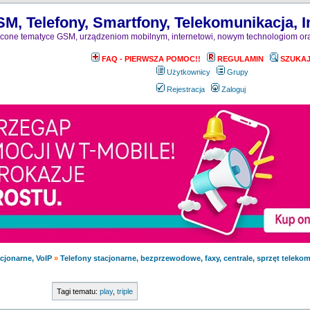
M, Telefony, Smartfony, Telekomunikacja, I
one tematyce GSM, urządzeniom mobilnym, internetowi, nowym technologiom ora
FAQ - PIERWSZA POMOC!!
REGULAMIN
SZUKA
Użytkownicy
Grupy
Rejestracja
Zaloguj
cjonarne, VoIP
»
Telefony stacjonarne, bezprzewodowe, faxy, centrale, sprzęt teleko
Tagi tematu:
play
,
triple