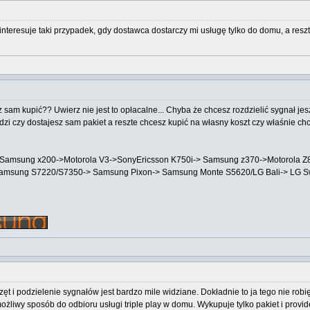
e interesuje taki przypadek, gdy dostawca dostarczy mi usługę tylko do domu, a resz
 sam kupić?? Uwierz nie jest to opłacalne... Chyba że chcesz rozdzielić sygnał je
zi czy dostajesz sam pakiet a reszte chcesz kupić na własny koszt czy właśnie chce
->Samsung x200->Motorola V3->SonyEricsson K750i-> Samsung z370->Motorola
Samsung S7220/S7350-> Samsung Pixon-> Samsung Monte S5620/LG Bali-> LG 
t i podzielenie sygnałów jest bardzo mile widziane. Dokładnie to ja tego nie robię
możliwy sposób do odbioru usługi triple play w domu. Wykupuje tylko pakiet i prov