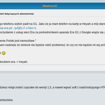
Wiadomość
pytań dotyczących abonamentu
 telefonu wybór padł na G1. Jako że ja mam telefon na kartę w Heyah a mój star
lep.era.pl/...qvQELi7.u7&rr=1
ż korzystanie z usług sieci Era za pośrednictwem aparatu Era G1 z Google wiąże się 
enie Polski jest niemożliwe."
(mam nadzieje że simlock nie będzie robić problemu). to czy on nie będzie mi się
"?
mlockiem era -> heyah.
ędziesz mógł zrobić cupcake do wersji 1,5, a nawet wgrać soft z nadchodzącego H
 simlocków.