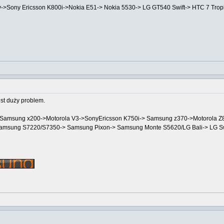
v->Sony Ericsson K800i->Nokia E51-> Nokia 5530-> LG GT540 Swift-> HTC 7 Tro
est duży problem.
->Samsung x200->Motorola V3->SonyEricsson K750i-> Samsung z370->Motorola
Samsung S7220/S7350-> Samsung Pixon-> Samsung Monte S5620/LG Bali-> LG 