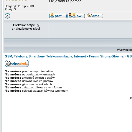
Ok, dzięki za pomoc.
Dołączył: 11 Lip 2009
Posty: 3
Ciekawe artykuły
znalezione w sieci
Wyświetl p
GSM, Telefony, Smartfony, Telekomunikacja, Internet - Forum Strona Główna
»
GS
Nie możesz
pisać nowych tematów
Nie możesz
odpowiadać w tematach
Nie możesz
zmieniać swoich postów
Nie możesz
usuwać swoich postów
Nie możesz
głosować w ankietach
Nie możesz
załączać plików na tym forum
Nie możesz
ściągać załączników na tym forum
P