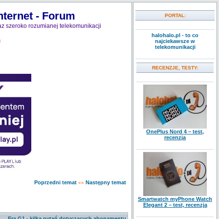
nternet - Forum
PORTAL:
z szeroko rozumianej telekomunikacji
halohalo.pl - to co
najciekawsze w
J
telekomunikacji
RECENZJE, TESTY:
OnePlus Nord 4 – test,
recenzja
Poprzedni temat
Następny temat
«»
Smartwatch myPhone Watch
Elegant 2 – test, recenzja
Era G1 - kilka pytań dotyczących abonamentu