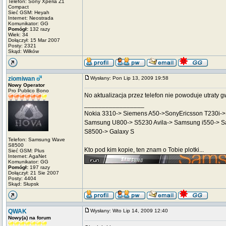
Telefon: Sony Xperia Z1
Compact
Sieć GSM: Heyah
Internet: Neostrada
Komunikator: GG
Pomógł:
132 razy
Wiek: 34
Dołączył: 15 Mar 2007
Posty: 2321
Skąd: Wilków
ziomiwan
Wysłany: Pon Lip 13, 2009 19:58
Nowy Operator
Pro Publico Bono
No aktualizacja przez telefon nie powoduje utraty 
_________________
Nokia 3310-> Siemens A50->SonyEricsson T230i
Samsung U800-> S5230 Avila-> Samsung i550-> 
S8500-> Galaxy S
Telefon: Samsung Wave
S8500
Kto pod kim kopie, ten znam o Tobie plotki...
Sieć GSM: Plus
Internet: AgaNet
Komunikator: GG
Pomógł:
197 razy
Dołączył: 21 Sie 2007
Posty: 4404
Skąd: Słupsk
QWAK
Wysłany: Wto Lip 14, 2009 12:40
Nowy(a) na forum