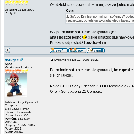
Ok, dzięki za odpowiedzi. A mam jeszcze jedno mał
Dołączył: 11 Lip 2009
Cytat:
Posty: 3
2. Soft od Ery jest normalnym softem. W doda
najbardziej, bo telefon wygląda wtedy bajeczni
czy po zmianie softu traci się gwarancje?
aha i jeszcze jedno
: jakie gniazdo sluchawkowe 
Proszę o odpowiedź i pozdrawiam
darkgee
Wysłany: Nie Lip 12, 2009 18:21
Spec
Per Aspera Ad Astra
Po zmianie softu nie traci się gwaranci, bo cupcak
się ich jakość.
_________________
Nokia 6100->Sony Ericsson K300i->Motorola e770
One-> Sony Xperia Z1 Compact
Telefon: Sony Xperia Z1
Compact
Sieć GSM: Heyah
Internet: Neostrada
Komunikator: GG
Pomógł:
132 razy
Wiek: 34
Dołączył: 15 Mar 2007
Posty: 2321
Skąd: Wilków