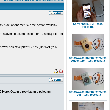
Sony Xperia 1 VI – test,
szy płaci abonament w erze postanowiliśmy
recenzja
ze stałym połączeniem telefonu z siecią Internet
 próbował połączyć przez GPRS (lub WAP)? W
Smartwatch myPhone Watch
Adventure – test, recenzja
TC Hero. Ostatnie rozwiązanie polecam
Smartwatch myPhone Watch
Tool – test, recenzja