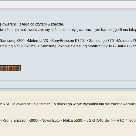
ę gwarancji z tego co czytam wszędzie.
żliwe że daje możliwość zmiany softu bez utraty gwarancji, tym bardziej jeśli ma t
->Samsung x200->Motorola V3->SonyEricsson K750i-> Samsung z370->Motorola
Samsung S7220/S7350-> Samsung Pixon-> Samsung Monte S5620/LG Bali-> LG 
zez NSU, to gwarancji nie tracisz. To dlaczego w tym wypadku ma się tracić gwaranc
v->Sony Ericsson K800i->Nokia E51-> Nokia 5530-> LG GT540 Swift-> HTC 7 Tro