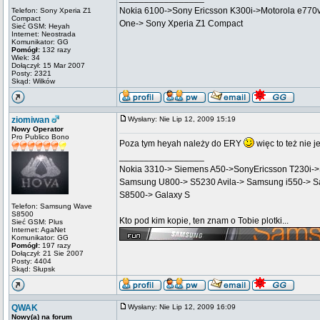
Nokia 6100->Sony Ericsson K300i->Motorola e770
Telefon: Sony Xperia Z1
Compact
One-> Sony Xperia Z1 Compact
Sieć GSM: Heyah
Internet: Neostrada
Komunikator: GG
Pomógł:
132 razy
Wiek: 34
Dołączył: 15 Mar 2007
Posty: 2321
Skąd: Wilków
ziomiwan
Wysłany: Nie Lip 12, 2009 15:19
Nowy Operator
Pro Publico Bono
Poza tym heyah należy do ERY
więc to też nie j
_________________
Nokia 3310-> Siemens A50->SonyEricsson T230i
Samsung U800-> S5230 Avila-> Samsung i550-> 
S8500-> Galaxy S
Telefon: Samsung Wave
S8500
Kto pod kim kopie, ten znam o Tobie plotki...
Sieć GSM: Plus
Internet: AgaNet
Komunikator: GG
Pomógł:
197 razy
Dołączył: 21 Sie 2007
Posty: 4404
Skąd: Słupsk
QWAK
Wysłany: Nie Lip 12, 2009 16:09
Nowy(a) na forum