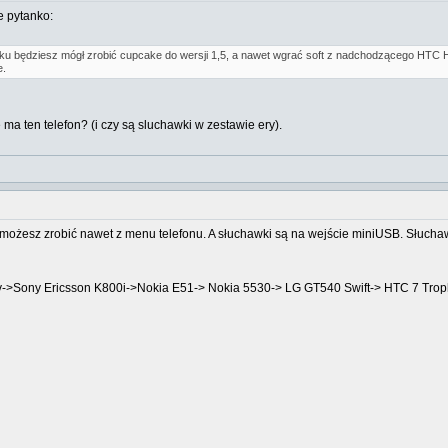
e pytanko:
tku będziesz mógł zrobić cupcake do wersji 1,5, a nawet wgrać soft z nadchodzącego HTC 
e.
ma ten telefon? (i czy są sluchawki w zestawie ery).
e możesz zrobić nawet z menu telefonu. A słuchawki są na wejście miniUSB. Słucha
v->Sony Ericsson K800i->Nokia E51-> Nokia 5530-> LG GT540 Swift-> HTC 7 Tro