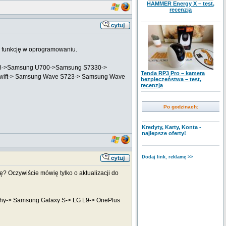
HAMMER Energy X – test,
recenzja
aką funkcję w oprogramowaniu.
 Z8->Samsung U700->Samsung S7330->
Tenda RP3 Pro – kamera
Swift-> Samsung Wave S723-> Samsung Wave
bezpieczeństwa – test,
recenzja
Po godzinach:
Kredyty, Karty, Konta -
najlepsze oferty!
Dodaj link, reklamę >>
ję? Oczywiście mówię tylko o aktualizacji do
phy-> Samsung Galaxy S-> LG L9-> OnePlus