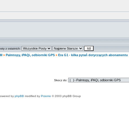
osty z ostatnich:
M
»
Palmtopy, iPAQi, odbiorniki GPS
»
Era G1 - kilka pytań dotyczących abonamentu
Skocz do:
owered by
phpBB
modified by
Przemo
© 2003 phpBB Group