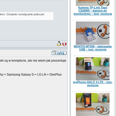
Kamera TP-Link Tapo
C520WS – kamera do
monitoringu – test, recenzja
Hero. Ostatnie rozwiązanie polecam
MONTIS MT009 – ładowarka
USB – test, recenzja
wki są w komplecie, ale nie wiem jak prezentuje
phy-> Samsung Galaxy S-> LG L9-> OnePlus
myPhone HALO 4 LTE – test,
recenzja