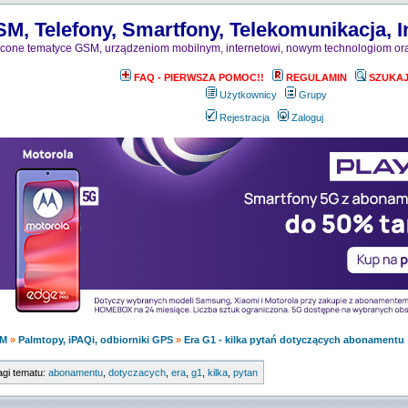
M, Telefony, Smartfony, Telekomunikacja, I
one tematyce GSM, urządzeniom mobilnym, internetowi, nowym technologiom ora
FAQ - PIERWSZA POMOC!!
REGULAMIN
SZUKA
Użytkownicy
Grupy
Rejestracja
Zaloguj
M
»
Palmtopy, iPAQi, odbiorniki GPS
»
Era G1 - kilka pytań dotyczących abonamentu
agi tematu:
abonamentu
,
dotyczacych
,
era
,
g1
,
kilka
,
pytan