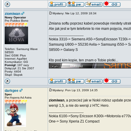
ziomiwan
Wysłany: Nie Lip 12, 2009 18:34
Nowy Operator
Pro Publico Bono
Zmiana softu poprzez kabel powoduje niestety utrat
Ale jak jest w tym telefonie to nie mam pojęcia, mo
_________________
Nokia 3310-> Siemens A50->SonyEricsson T230i
Samsung U800-> S5230 Avila-> Samsung i550-> 
Telefon: Samsung Wave
S8500-> Galaxy S
S8500
Sieć GSM: Plus
Internet: AgaNet
Kto pod kim kopie, ten znam o Tobie plotki...
Komunikator: GG
Pomógł:
197 razy
Dołączył: 21 Sie 2007
Posty: 4404
Skąd: Słupsk
darkgee
Wysłany: Pon Lip 13, 2009 14:35
Spec
Per Aspera Ad Astra
ziomiwan
, a przecież jak w Nokii robisz update pr
wersji 1,5, a nie do wersji z HTC Hero.
_________________
Nokia 6100->Sony Ericsson K300i->Motorola e770
One-> Sony Xperia Z1 Compact