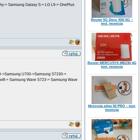
phy-> Samsung Galaxy S-> LG L9-> OnePlus
Router 5G Deco X50-5G –
test, recenzja
Router MERCUSYS MB230-4G
test, recenzja
 Z8->Samsung U700->Samsung S7330->
Swift-> Samsung Wave S723-> Samsung Wave
Motorola edge 50 PRO – test,
recenzja