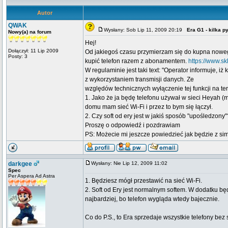
Autor
QWAK
Wysłany: Sob Lip 11, 2009 20:19
Era G1 - kilka 
Nowy(a) na forum
Hej!
Dołączył: 11 Lip 2009
Od jakiegoś czasu przymierzam się do kupna nowego
Posty: 3
kupić telefon razem z abonamentem.
https://www.sk
W regulaminie jest taki text: "Operator informuje, i
z wykorzystaniem transmisji danych. Ze
względów technicznych wyłączenie tej funkcji na ter
1. Jako że ja będę telefonu używał w sieci Heyah 
domu mam sieć Wi-Fi i przez to bym się łączył.
2. Czy soft od ery jest w jakiś sposób "upośledzony
Proszę o odpowiedź i pozdrawiam
PS: Możecie mi jeszcze powiedzieć jak będzie z si
darkgee
Wysłany: Nie Lip 12, 2009 11:02
Spec
Per Aspera Ad Astra
1. Będziesz mógł przestawić na sieć Wi-Fi.
2. Soft od Ery jest normalnym softem. W dodatku b
najbardziej, bo telefon wygląda wtedy bajecznie.
Co do P.S., to Era sprzedaje wszystkie telefony bez
_________________