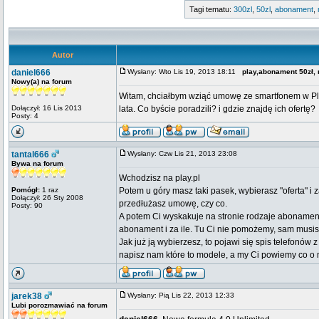
Tagi tematu:
300zl
,
50zl
,
abonament
,
Autor
daniel666
Wysłany: Wto Lis 19, 2013 18:11
play,abonament 50zł,
Nowy(a) na forum
Witam, chciałbym wziąć umowę ze smartfonem w Pla
Dołączył: 16 Lis 2013
lata. Co byście poradzili? i gdzie znajdę ich ofertę?
Posty: 4
tantal666
Wysłany: Czw Lis 21, 2013 23:08
Bywa na forum
Wchodzisz na play.pl
Pomógł:
1 raz
Potem u góry masz taki pasek, wybierasz "oferta" i
Dołączył: 26 Sty 2008
przedłużasz umowę, czy co.
Posty: 90
A potem Ci wyskakuje na stronie rodzaje abonament
abonament i za ile. Tu Ci nie pomożemy, sam musisz
Jak już ją wybierzesz, to pojawi się spis telefonów 
napisz nam które to modele, a my Ci powiemy co o 
jarek38
Wysłany: Pią Lis 22, 2013 12:33
Lubi porozmawiać na forum