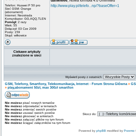
daniel666
, Nowa formuła 4.0 Unlimited
Telefon: Huawei P 50 pro
http://www.play.pl/telefo...np/?baseOffer=1
Sieć GSM: Orange
(abonament)
Internet: Neostrada
Komunikator: GG,AQQ,TLEN
Pomógł:
2 razy
Wiek: 55
Dołączył: 03 Cze 2009
Posty: 159
Skąd: wilkowice
Ciekawe artykuły
znalezione w sieci
Wyświetl posty z ostatnich:
GSM, Telefony, Smartfony, Telekomunikacja, Internet - Forum Strona Główna
»
GS
»
play,abonament 50zł, max 300zł smartfon
Nie możesz
pisać nowych tematów
Nie możesz
odpowiadać w tematach
Nie możesz
zmieniać swoich postów
Nie możesz
usuwać swoich postów
Skocz do:
Nie możesz
głosować w ankietach
Nie możesz
załączać plików na tym forum
Nie możesz
ściągać załączników na tym forum
Powered by
phpBB
modified by
Przemo