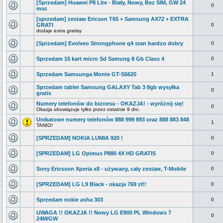
[Sprzedam] Huawei P8 Lite - Biały, Nowy, Bez SIM, GW 24
0
msc
[sprzedam] zestaw Ericson T65 + Samsung AX72 + EXTRA
GRATI
0
dodaje extra gratisy
[Sprzedam] Evolveo Strongphone q4 stan bardzo dobry
0
Sprzedam 15 kart micro Sd Samung 8 Gb Class 4
0
Sprzedam Samsunga Monte GT-S5620
1
Sprzedam tablet Samsung GALAXY Tab 3 8gb wysyłka
0
gratis
Numery telefonów do biznesu - OKAZJA! - wyróżnij się!
0
Okazja obowiązuje tylko przez ostatnie 9 dni.
Unikatowe numery telefonów 888 999 893 oraz 888 883 848
1
TANIO!
[SPRZEDAM] NOKIA LUMIA 920 !
0
[SPRZEDAM] LG Opimus P880 4X HD GRATIS
0
Sony Ericsson Xperia x8 - używany, cały zestaw, T-Mobile
0
[SPRZEDAM] LG L9 Black - okazja 769 zł!!
0
Sprzedam nokie asha 303
0
UWAGA !! OKAZJA !! Nowy LG E900 PL Windows 7
0
24M/GW