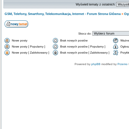
Wyświetl tematy z ostatnich:
GSM, Telefony, Smartfony, Telekomunikacja, Internet - Forum Strona Główna
»
Og
Skocz do:
Nowe posty
Brak nowych postów
Ważne
Nowe posty [ Popularny ]
Brak nowych postów [ Popularny ]
Ogłos
Nowe posty [ Zablokowany ]
Brak nowych postów [ Zablokowany ]
Przykl
Powered by
phpBB
modified by
Przemo