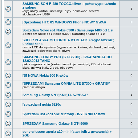
SAMSUNG SGH F-480 TOCCO/silver + pełne wyposażenie
z salonu
1
/oryginalny karton, instrukcje, płyty, pokrowiec, zestaw
słuchawkowy, USB/
[Sprzedam] HTC 8S WINDOWS Phone NOWY GWAR
0
Sprzedam Nokie e51 Nokie 6300 i Samsunga f480 od 1 zł
0
Sprzedam Nokie e51 Nokie 6300 i Samsunga f480 od 1 zł
SUPER PŁASKA MOTOROLA V3 BLACK + wyposażenie;
uszkodzona
0
taśma LCD do wymiany (wyposażenie: karton, sluchawki, uchwyt,
zawieszki, pokrowiec skora, płyty)
SAMSUNG CORBY PRO (GT-B5310) - GWARANCJA DO
13.02.2013 TANIO
0
pełne wyposażenie (karton, instrukcje i miniplyty CD, słuchawki
białe, uchwyt biały, 2 dod. obudowy
[S] NOWA Nokia 500 Kraków
0
[SPRZEDAM] Samsung OMNIA LITE B7300 + GRATISY
0
płatność allegro
Samsung Galaxy S *PĘKNIĘTA SZYBKA*
1
[sprzedam] nokia 6220c
0
Sprzedam uszkodzone telefony - k770 k700 zestaw
0
SPRZEDAM Samsung Galaxy S GT-I9000
0
sony ericsson xperia x10 mini (stan bdb z gwarancją) +
0
2GB