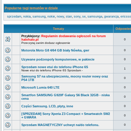
Popularne tagi tematów w dziale
sprzedam
,
nokia
,
samsung
,
nokie
,
nowy
,
stan
,
sony
,
se
,
samsunga
,
gwarancja
,
ericss
Tematy
Odpowied
Przyklejony:
Regulamin dodawania ogłoszeń na forum
halohalo.pl
0
Przeczytaj zanim dodasz ogłoszenie
Motorola Moto G8 4/64 GB biały Nówka, gwr
0
Uzywane podzespoly komputerowe, w pakiecie
0
Sprzedam nowe etui do telefonu iPhone 6S
1
Nowe etui do telefonu iPhone 6S Sprzedam -
Samsung S7 na ubezpieczeniu, mocny router nowy oraz
0
PS4 1TB
Microsoft Lumia 640 LTE
0
Smartfon SAMSUNG G920F Galaxy S6 Black 32GB - niska
0
cena
Części Samsung. LCD, płyty, inne
0
[SPRZEDAM] Sony Xperia Z3 Compact + Smartwatch SW2
0
+ GWARA
Sprzedam MAGNETYCZNY uchwyt na/do telefonu.
0