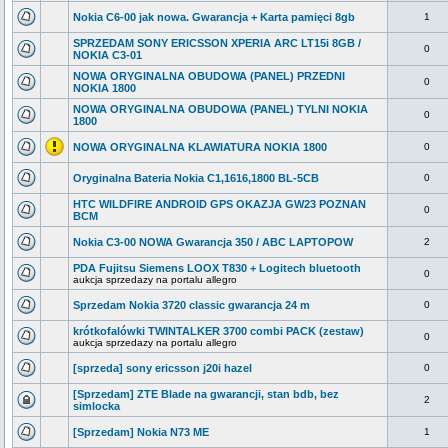
Nokia C6-00 jak nowa. Gwarancja + Karta pamięci 8gb
1
SPRZEDAM SONY ERICSSON XPERIA ARC LT15i 8GB /
0
NOKIA C3-01
NOWA ORYGINALNA OBUDOWA (PANEL) PRZEDNI
0
NOKIA 1800
NOWA ORYGINALNA OBUDOWA (PANEL) TYLNI NOKIA
0
1800
NOWA ORYGINALNA KLAWIATURA NOKIA 1800
0
Oryginalna Bateria Nokia C1,1616,1800 BL-5CB
0
HTC WILDFIRE ANDROID GPS OKAZJA GW23 POZNAN
0
BCM
Nokia C3-00 NOWA Gwarancja 350 / ABC LAPTOPOW
2
PDA Fujitsu Siemens LOOX T830 + Logitech bluetooth
0
aukcja sprzedazy na portalu allegro
Sprzedam Nokia 3720 classic gwarancja 24 m
0
krótkofalówki TWINTALKER 3700 combi PACK (zestaw)
0
aukcja sprzedazy na portalu allegro
[sprzeda] sony ericsson j20i hazel
0
[Sprzedam] ZTE Blade na gwarancji, stan bdb, bez
2
simlocka
[Sprzedam] Nokia N73 ME
1