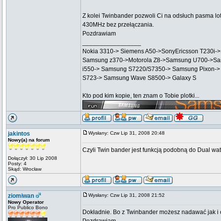
Z kolei Twinbander pozwoli Ci na odsłuch pasma l
430MHz bez przełączania.
Pozdrawiam
_________________
Nokia 3310-> Siemens A50->SonyEricsson T230i-
Samsung z370->Motorola Z8->Samsung U700->Sa
i550-> Samsung S7220/S7350-> Samsung Pixon->
S723-> Samsung Wave S8500-> Galaxy S
Kto pod kim kopie, ten znam o Tobie plotki...
jakintos
Wysłany: Czw Lip 31, 2008 20:48
Nowy(a) na forum
Czyli Twin bander jest funkcją podobną do Dual w
Dołączył: 30 Lip 2008
Posty: 4
Skąd: Wrocław
ziomiwan
Wysłany: Czw Lip 31, 2008 21:52
Nowy Operator
Pro Publico Bono
Dokładnie. Bo z Twinbander możesz nadawać jak i o