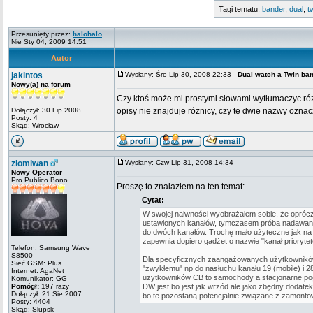
Tagi tematu:
bander
,
dual
,
t
Przesunięty przez:
halohalo
Nie Sty 04, 2009 14:51
Autor
jakintos
Wysłany: Śro Lip 30, 2008 22:33
Dual watch a Twin ba
Nowy(a) na forum
Czy ktoś może mi prostymi słowami wytłumaczyc ró
Dołączył: 30 Lip 2008
opisy nie znajduje różnicy, czy te dwie nazwy ozna
Posty: 4
Skąd: Wrocław
ziomiwan
Wysłany: Czw Lip 31, 2008 14:34
Nowy Operator
Pro Publico Bono
Proszę to znalazłem na ten temat:
Cytat:
W swojej naiwności wyobrażałem sobie, że opróc
ustawionych kanałów, tymczasem próba nadawani
do dwóch kanałów. Trochę mało użyteczne jak na m
zapewnia dopiero gadżet o nazwie "kanał prioryt
Telefon: Samsung Wave
S8500
Dla specyficznych zaangażowanych użytkowników t
Sieć GSM: Plus
"zwykłemu" np do nasłuchu kanału 19 (mobile) i 
Internet: AgaNet
użytkowników CB to samochody a stacjonarne pogad
Komunikator: GG
Pomógł:
197 razy
DW jest bo jest jak wrzód ale jako zbędny dodatek
Dołączył: 21 Sie 2007
bo te pozostaną potencjalnie związane z zamonto
Posty: 4404
Skąd: Słupsk