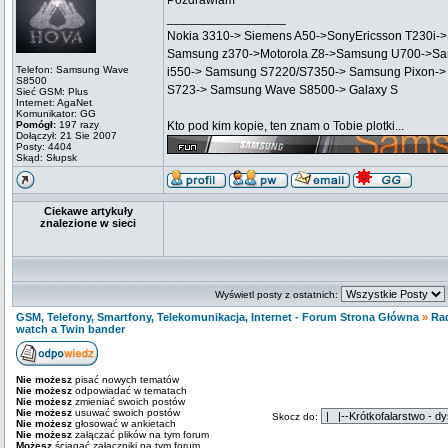
Pozdrawiam
_________________
Nokia 3310-> Siemens A50->SonyEricsson T230i-
Samsung z370->Motorola Z8->Samsung U700->Sa
Telefon: Samsung Wave
i550-> Samsung S7220/S7350-> Samsung Pixon->
S8500
S723-> Samsung Wave S8500-> Galaxy S
Sieć GSM: Plus
Internet: AgaNet
Komunikator: GG
Pomógł:
197 razy
Kto pod kim kopie, ten znam o Tobie plotki...
Dołączył: 21 Sie 2007
Posty: 4404
Skąd: Słupsk
Ciekawe artykuły
znalezione w sieci
Wyświetl posty z ostatnich:
GSM, Telefony, Smartfony, Telekomunikacja, Internet - Forum Strona Główna
»
Ra
watch a Twin bander
Nie możesz
pisać nowych tematów
Nie możesz
odpowiadać w tematach
Nie możesz
zmieniać swoich postów
Nie możesz
usuwać swoich postów
Skocz do:
Nie możesz
głosować w ankietach
Nie możesz
załączać plików na tym forum
Możesz
ściągać załączniki na tym forum