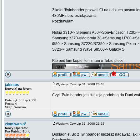
Z kolei Twinbander pozwoli Ci na odsłuch pasma l
430MHz bez przełączania.
Pozdrawiam
_________________
Nokia 3310-> Siemens A50->SonyEricsson T230i-
Samsung z370->Motorola Z8->Samsung U700->Sa
i550-> Samsung S7220/S7350-> Samsung Pixon->
S723-> Samsung Wave S8500-> Galaxy S
Kto pod kim kopie, ten znam o Tobie plotki...
jakintos
Wysłany: Czw Lip 31, 2008 20:48
Nowy(a) na forum
Czyli Twin bander jest funkcją podobną do Dual w
Dołączył: 30 Lip 2008
Posty: 4
Skąd: Wrocław
ziomiwan
Wysłany: Czw Lip 31, 2008 21:52
Nowy Operator
Pro Publico Bono
Dokładnie. Bo z Twinbander możesz nadawać jak i o