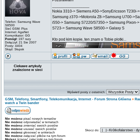
Pozdrawiam
_________________
Nokia 3310-> Siemens A50->SonyEricsson T230i-
Samsung z370->Motorola Z8->Samsung U700->Sa
Telefon: Samsung Wave
i550-> Samsung S7220/S7350-> Samsung Pixon->
S8500
S723-> Samsung Wave S8500-> Galaxy S
Sieć GSM: Plus
Internet: AgaNet
Komunikator: GG
Pomógł:
197 razy
Kto pod kim kopie, ten znam o Tobie plotki...
Dołączył: 21 Sie 2007
Posty: 4404
Skąd: Słupsk
Ciekawe artykuły
znalezione w sieci
Wyświetl posty z ostatnich:
GSM, Telefony, Smartfony, Telekomunikacja, Internet - Forum Strona Główna
»
Ra
watch a Twin bander
Nie możesz
pisać nowych tematów
Nie możesz
odpowiadać w tematach
Nie możesz
zmieniać swoich postów
Nie możesz
usuwać swoich postów
Skocz do:
Nie możesz
głosować w ankietach
Nie możesz
załączać plików na tym forum
Możesz
ściągać załączniki na tym forum