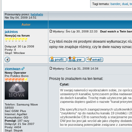
Tagi tematu:
bander
,
dual
,
t
Przesunięty przez:
halohalo
Nie Sty 04, 2009 14:51
Autor
jakintos
Wysłany: Śro Lip 30, 2008 22:33
Dual watch a Twin ba
Nowy(a) na forum
Czy ktoś może mi prostymi słowami wytłumaczyc ró
Dołączył: 30 Lip 2008
opisy nie znajduje różnicy, czy te dwie nazwy ozna
Posty: 4
Skąd: Wrocław
ziomiwan
Wysłany: Czw Lip 31, 2008 14:34
Nowy Operator
Pro Publico Bono
Proszę to znalazłem na ten temat:
Cytat:
W swojej naiwności wyobrażałem sobie, że opróc
ustawionych kanałów, tymczasem próba nadawani
do dwóch kanałów. Trochę mało użyteczne jak na m
zapewnia dopiero gadżet o nazwie "kanał prioryt
Telefon: Samsung Wave
S8500
Dla specyficznych zaangażowanych użytkowników t
Sieć GSM: Plus
"zwykłemu" np do nasłuchu kanału 19 (mobile) i 
Internet: AgaNet
użytkowników CB to samochody a stacjonarne pogad
Komunikator: GG
Pomógł:
197 razy
DW jest bo jest jak wrzód ale jako zbędny dodatek
Dołączył: 21 Sie 2007
bo te pozostaną potencjalnie związane z zamonto
Posty: 4404
Skąd: Słupsk