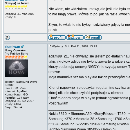
Nowy(a) na forum
Nie wiem, nie widziałem umowy, ale jeśli nie było
Dołączył: 31 Mar 2009
to nie mają prawa. Mówię to po, jak na razie, dwóch
Posty: 8
Z tym, że właśnie nie byłbym zdziwiony gdyby ta moż
pozdr
ziomiwan
Wysłany: Sob Kwi 11, 2009 13:29
Nowy Operator
Pro Publico Bono
adam88_21
, nie chwaląc się jestem po 4latach na
takich kroków gdyby nie było to zawarte w jakiejś 
którzy podpisują umowę NIGDY nie czytają umów. Ta
umowę.
Moja mamuśka też ma play ale takich przebojów ni
Telefon: Samsung Wave
S8500
Klienci napewno nie doczytali regulaminu czy też u
Sieć GSM: Plus
Internet: AgaNet
której nikt nie chce czytać i podpisuje w ciemno.
Komunikator: GG
Pomógł:
197 razy
Choć to dobra opcja w play to jednak ograniczeni
Dołączył: 21 Sie 2007
Pozdrawiam
Posty: 4404
Skąd: Słupsk
_________________
Nokia 3310-> Siemens A50->SonyEricsson T230i-
Samsung z370->Motorola Z8->Samsung U700->Sa
i550-> Samsung S7220/S7350-> Samsung Pixon->
S723-> Samsung Wave S8500-> Galaxy S