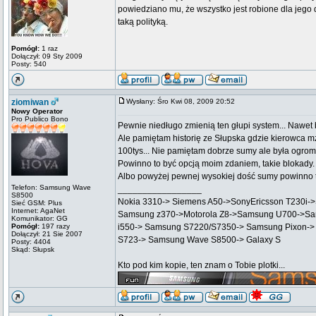
powiedziano mu, że wszystko jest robione dla jego d
taką polityką.
Pomógł:
1 raz
Dołączył: 09 Sty 2009
Posty: 540
ziomiwan
Wysłany: Śro Kwi 08, 2009 20:52
Nowy Operator
Pro Publico Bono
Pewnie niedługo zmienią ten głupi system... Nawet b
Ale pamiętam historię ze Słupska gdzie kierowca m
100tys... Nie pamiętam dobrze sumy ale była ogrom
Powinno to być opcją moim zdaniem, takie blokady.
Albo powyżej pewnej wysokiej dość sumy powinno to
Telefon: Samsung Wave
_________________
S8500
Nokia 3310-> Siemens A50->SonyEricsson T230i-
Sieć GSM: Plus
Internet: AgaNet
Samsung z370->Motorola Z8->Samsung U700->Sa
Komunikator: GG
Pomógł:
197 razy
i550-> Samsung S7220/S7350-> Samsung Pixon->
Dołączył: 21 Sie 2007
S723-> Samsung Wave S8500-> Galaxy S
Posty: 4404
Skąd: Słupsk
Kto pod kim kopie, ten znam o Tobie plotki...