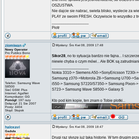
OSZUSTWA.
Nie dajcie sie nabrac, swieta blisko, wyslecie za w
PLAY ze swoim FRESH. Oczywiscie to wszystko z tro
_________________
Piotr
ziomiwan
Wysłany: Śro Kwi 08, 2009 17:48
Nowy Operator
Pro Publico Bono
Sikor28
, no to sytuacja bardzo nie fajna... I szcz
niewie chyba o czym mówi... Ale BOK są zatrudniani
_________________
Nokia 3310-> Siemens A50->SonyEricsson T230i-
Samsung z370->Motorola Z8->Samsung U700->Sa
Telefon: Samsung Wave
i550-> Samsung S7220/S7350-> Samsung Pixon->
S8500
S723-> Samsung Wave S8500-> Galaxy S
Sieć GSM: Plus
Internet: AgaNet
Komunikator: GG
Pomógł:
197 razy
Kto pod kim kopie, ten znam o Tobie plotki...
Dołączył: 21 Sie 2007
Posty: 4404
Skąd: Słupsk
haloxavi
Wysłany: Śro Kwi 08, 2009 18:47
Gaduła
Drugi raz słyszę już taką historię. W tym drugim p