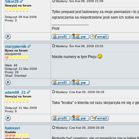
Sikor28
Wysłany: Śro Kwi 08, 2009 21:09
Nowy(a) na forum
Tylko prepaid jest ladowany za moje pieniadze i to j
Dołączył: 08 Kwi 2009
ograniczenia sa niepotrzebne jesli sam ich sobie ni
Posty: 3
_________________
Piotr
starypiernik
Wysłany: Śro Kwi 08, 2009 23:03
Bywa na forum
starypiernik
Niezłe numery w tym Pleju
Wiek: 46
Dołączył: 12 Mar 2009
Posty: 26
Skąd: Stamtąd
adam88_21
Wysłany: Czw Kwi 09, 2009 09:28
Nowy(a) na forum
Taka "troska" o klienta od razu skojarzyła mi się z
Dołączył: 31 Mar 2009
Posty: 8
haloxavi
Wysłany: Czw Kwi 09, 2009 09:36
Gaduła
Blokady być powinny, ale oczwywiście nie w takiej