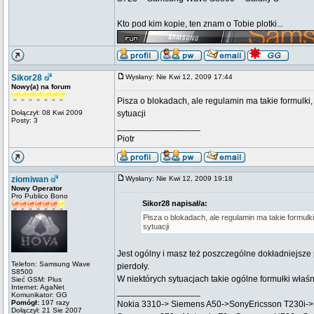
Kto pod kim kopie, ten znam o Tobie plotki...
Sikor28
Wysłany: Nie Kwi 12, 2009 17:44
Nowy(a) na forum
Pisza o blokadach, ale regulamin ma takie formulki, 
Dołączył: 08 Kwi 2009
sytuacji
Posty: 3
_________________
Piotr
ziomiwan
Wysłany: Nie Kwi 12, 2009 19:18
Nowy Operator
Pro Publico Bono
Sikor28 napisał/a:
Pisza o blokadach, ale regulamin ma takie formulki,
sytuacji
Jest ogólny i masz też poszczególne dokładniejsze
Telefon: Samsung Wave
pierdoły.
S8500
W niektórych sytuacjach takie ogólne formułki właśn
Sieć GSM: Plus
Internet: AgaNet
_________________
Komunikator: GG
Pomógł:
197 razy
Nokia 3310-> Siemens A50->SonyEricsson T230i-
Dołączył: 21 Sie 2007