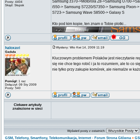
Samsung z370->Motorola Z8->Samsung U700->Sa
Posty: 4404
Skąd: Słupsk
i550-> Samsung S7220/S7350-> Samsung Pixon->
S723-> Samsung Wave S8500-> Galaxy S
Kto pod kim kopie, ten znam o Tobie plotki...
haloxavi
Wysłany: Wto Kwi 14, 2009 11:19
Gaduła
Kluczowym problemem Polaków jest nieczytanie r
się nie chce tego robić i ja to rozumiem, ale to co 
nie tylko przy zakupie komórek, ale niemalże w k
Pomógł:
1 raz
Dołączył: 09 Sty 2009
Posty: 540
Ciekawe artykuły
znalezione w sieci
Wyświetl posty z ostatnich:
GSM, Telefony, Smartfony, Telekomunikacja, Internet - Forum Strona Główna
»
GS