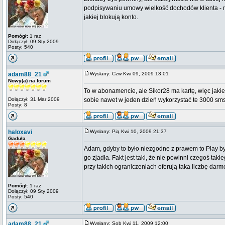
podpisywaniu umowy wielkość dochodów klienta - n
jakiej blokują konto.
Pomógł:
1 raz
Dołączył: 09 Sty 2009
Posty: 540
adam88_21
Wysłany: Czw Kwi 09, 2009 13:01
Nowy(a) na forum
To w abonamencie, ale Sikor28 ma kartę, więc jaki
Dołączył: 31 Mar 2009
sobie nawet w jeden dzień wykorzystać te 3000 s
Posty: 8
haloxavi
Wysłany: Pią Kwi 10, 2009 21:37
Gaduła
Adam, gdyby to było niezgodne z prawem to Play by
go zjadła. Fakt jest taki, że nie powinni czegoś tak
przy takich ograniczeniach oferują taka liczbę da
Pomógł:
1 raz
Dołączył: 09 Sty 2009
Posty: 540
adam88_21
Wysłany: Sob Kwi 11, 2009 12:00