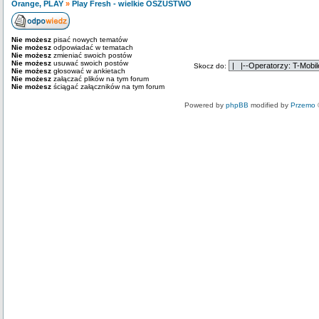
Orange, PLAY
»
Play Fresh - wielkie OSZUSTWO
Nie możesz
pisać nowych tematów
Nie możesz
odpowiadać w tematach
Nie możesz
zmieniać swoich postów
Nie możesz
usuwać swoich postów
Skocz do:
Nie możesz
głosować w ankietach
Nie możesz
załączać plików na tym forum
Nie możesz
ściągać załączników na tym forum
Powered by
phpBB
modified by
Przemo