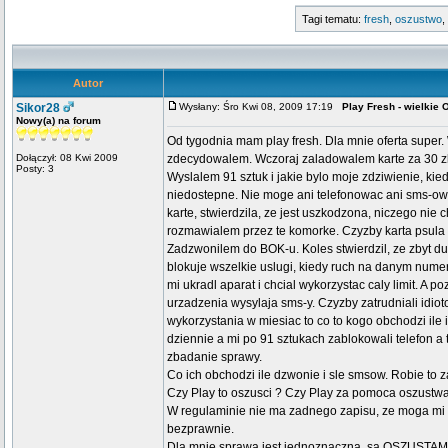
Tagi tematu:
fresh
,
oszustwo
,
Autor
Sikor28
Wysłany: Śro Kwi 08, 2009 17:19
Play Fresh - wielki
Nowy(a) na forum
Od tygodnia mam play fresh. Dla mnie oferta super
Dołączył: 08 Kwi 2009
zdecydowalem. Wczoraj zaladowalem karte za 30 zl,
Posty: 3
Wyslalem 91 sztuk i jakie bylo moje zdziwienie, kie
niedostepne. Nie moge ani telefonowac ani sms-ow
karte, stwierdzila, ze jest uszkodzona, niczego nie 
rozmawialem przez te komorke. Czyzby karta psula s
Zadzwonilem do BOK-u. Koles stwierdzil, ze zbyt duz
blokuje wszelkie uslugi, kiedy ruch na danym numerz
mi ukradl aparat i chcial wykorzystac caly limit. A p
urzadzenia wysylaja sms-y. Czyzby zatrudniali idi
wykorzystania w miesiac to co to kogo obchodzi ile
dziennie a mi po 91 sztukach zablokowali telefon a
zbadanie sprawy.
Co ich obchodzi ile dzwonie i sle smsow. Robie to 
Czy Play to oszusci ? Czy Play za pomoca oszustwa 
W regulaminie nie ma zadnego zapisu, ze moga mi wy
bezprawnie.
Dla mnie sprawa jest jednoznaczna, sa OSZUSTAMI