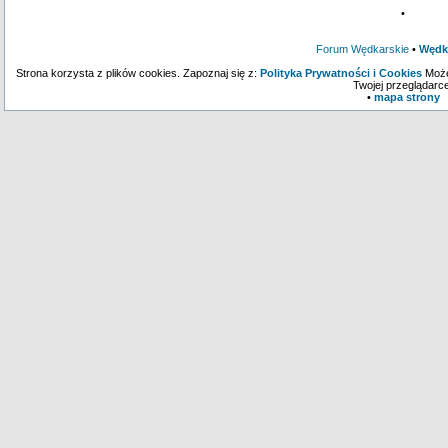
•
Forum Wędkarskie
•
Wędk
Strona korzysta z plików cookies. Zapoznaj się z:
Polityka Prywatności i Cookies
Może
Twojej przeglądarce
•
mapa strony