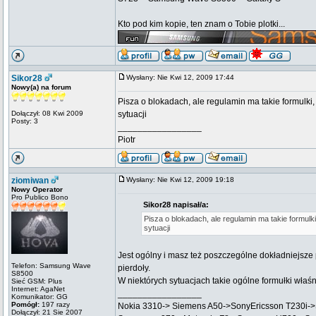
Kto pod kim kopie, ten znam o Tobie plotki...
Sikor28
Wysłany: Nie Kwi 12, 2009 17:44
Nowy(a) na forum
Pisza o blokadach, ale regulamin ma takie formulki, 
Dołączył: 08 Kwi 2009
sytuacji
Posty: 3
_________________
Piotr
ziomiwan
Wysłany: Nie Kwi 12, 2009 19:18
Nowy Operator
Pro Publico Bono
Sikor28 napisał/a:
Pisza o blokadach, ale regulamin ma takie formulki,
sytuacji
Jest ogólny i masz też poszczególne dokładniejsze
Telefon: Samsung Wave
pierdoły.
S8500
W niektórych sytuacjach takie ogólne formułki właśn
Sieć GSM: Plus
Internet: AgaNet
_________________
Komunikator: GG
Pomógł:
197 razy
Nokia 3310-> Siemens A50->SonyEricsson T230i-
Dołączył: 21 Sie 2007