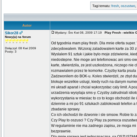
Tagi tematu:
fresh
,
oszustwo
,
Autor
Sikor28
Wysłany: Śro Kwi 08, 2009 17:19
Play Fresh - wielki
Nowy(a) na forum
Od tygodnia mam play fresh. Dla mnie oferta super
Dołączył: 08 Kwi 2009
zdecydowalem. Wczoraj zaladowalem karte za 30 zl,
Posty: 3
Wyslalem 91 sztuk i jakie bylo moje zdziwienie, kie
niedostepne. Nie moge ani telefonowac ani sms-ow
karte, stwierdzila, ze jest uszkodzona, niczego nie 
rozmawialem przez te komorke. Czyzby karta psula s
Zadzwonilem do BOK-u. Koles stwierdzil, ze zbyt duz
blokuje wszelkie uslugi, kiedy ruch na danym numerz
mi ukradl aparat i chcial wykorzystac caly limit. A p
urzadzenia wysylaja sms-y. Czyzby zatrudniali idi
wykorzystania w miesiac to co to kogo obchodzi ile
dziennie a mi po 91 sztukach zablokowali telefon a
zbadanie sprawy.
Co ich obchodzi ile dzwonie i sle smsow. Robie to 
Czy Play to oszusci ? Czy Play za pomoca oszustwa 
W regulaminie nie ma zadnego zapisu, ze moga mi wy
bezprawnie.
Dla mnie sprawa jest jednoznaczna, sa OSZUSTAMI