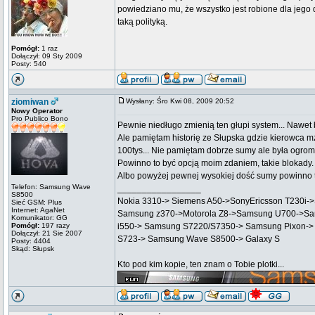
powiedziano mu, że wszystko jest robione dla jego d
taką polityką.
Pomógł:
1 raz
Dołączył: 09 Sty 2009
Posty: 540
ziomiwan
Wysłany: Śro Kwi 08, 2009 20:52
Nowy Operator
Pro Publico Bono
Pewnie niedługo zmienią ten głupi system... Nawet b
Ale pamiętam historię ze Słupska gdzie kierowca m
100tys... Nie pamiętam dobrze sumy ale była ogrom
Powinno to być opcją moim zdaniem, takie blokady.
Albo powyżej pewnej wysokiej dość sumy powinno to
Telefon: Samsung Wave
_________________
S8500
Nokia 3310-> Siemens A50->SonyEricsson T230i-
Sieć GSM: Plus
Internet: AgaNet
Samsung z370->Motorola Z8->Samsung U700->Sa
Komunikator: GG
Pomógł:
197 razy
i550-> Samsung S7220/S7350-> Samsung Pixon->
Dołączył: 21 Sie 2007
S723-> Samsung Wave S8500-> Galaxy S
Posty: 4404
Skąd: Słupsk
Kto pod kim kopie, ten znam o Tobie plotki...