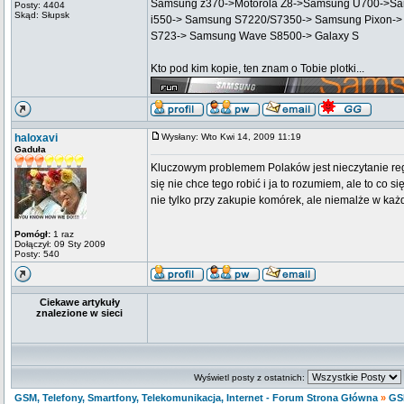
Samsung z370->Motorola Z8->Samsung U700->Sa
Posty: 4404
Skąd: Słupsk
i550-> Samsung S7220/S7350-> Samsung Pixon->
S723-> Samsung Wave S8500-> Galaxy S
Kto pod kim kopie, ten znam o Tobie plotki...
haloxavi
Wysłany: Wto Kwi 14, 2009 11:19
Gaduła
Kluczowym problemem Polaków jest nieczytanie r
się nie chce tego robić i ja to rozumiem, ale to co 
nie tylko przy zakupie komórek, ale niemalże w k
Pomógł:
1 raz
Dołączył: 09 Sty 2009
Posty: 540
Ciekawe artykuły
znalezione w sieci
Wyświetl posty z ostatnich:
GSM, Telefony, Smartfony, Telekomunikacja, Internet - Forum Strona Główna
»
GS