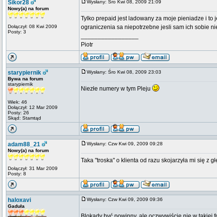
Sikor28
Wysłany: Śro Kwi 08, 2009 21:09
Nowy(a) na forum
Tylko prepaid jest ladowany za moje pieniadze i to j
Dołączył: 08 Kwi 2009
ograniczenia sa niepotrzebne jesli sam ich sobie ni
Posty: 3
_________________
Piotr
starypiernik
Wysłany: Śro Kwi 08, 2009 23:03
Bywa na forum
starypiernik
Niezłe numery w tym Pleju
Wiek: 46
Dołączył: 12 Mar 2009
Posty: 26
Skąd: Stamtąd
adam88_21
Wysłany: Czw Kwi 09, 2009 09:28
Nowy(a) na forum
Taka "troska" o klienta od razu skojarzyła mi się z
Dołączył: 31 Mar 2009
Posty: 8
haloxavi
Wysłany: Czw Kwi 09, 2009 09:36
Gaduła
Blokady być powinny, ale oczwywiście nie w takiej