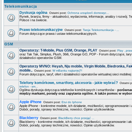
Telekomunikacja
Dyskusja ogólna
Ostatni post:
Ochrona urządzeń domowyc...
Rynek, branża, firmy - aktualności, wydarzenia, informacje, analizy i rozwój. 
Polsce i na świecie.
Prawo telekomunikacyjne
Ostatni post:
Twoja Telekomunikacja - ...
Forum dotyczące prawa i ustaw telekomunikacyjnych.
GSM
Operatorzy: T-Mobile, Plus GSM, Orange, PLAY
Ostatni post:
Play ..praw
oraz Tak Tak, Simplus, Plush, 36i6, Orange GO, POP - Forum dotyczące, taryf,
działalności operatorów GSM.
Operatorzy MVNO: Heyah, Nju mobile, Virgin Mobile, Biedronka, Fa
mobile..
Ostatni post:
W mBanku najtaniej?!
Forum dotyczące, taryf, ofert i działalności operatorów wirtualnej sieci mobiln
Telefony komórkowe, smartfony, akcesoria - jakie wybrać?
Ostatni p
telefon - sm...
Ogólna dyskusja dotycząca telefonów komórkowych i smartfonów -
porównan
między markami, porady oraz zapytania ogólne. A także pomoc w wybor
Apple iPhone
Ostatni post:
Etui do Iphone
Apple iPhone - konkretne modele, ich działanie, możliwości, oprogramowanie i 
Dobór, porady, sprawy techniczne, nowości. Opinie użytkowników.
Blackberry
Ostatni post:
BlackBerry chce przejąć ...
Blackberry - konkretne modele, ich działanie, możliwości, oprogramowanie i ak
Dobór, porady, sprawy techniczne, nowości. Opinie użytkowników.