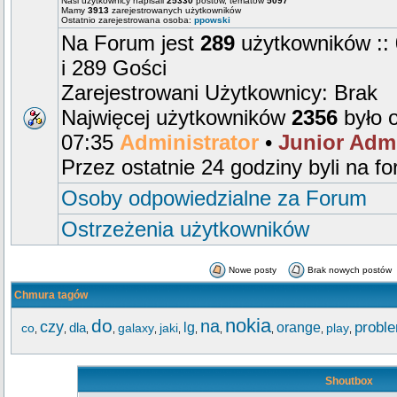
Nasi użytkownicy napisali
25330
postów, tematów
5097
Mamy
3913
zarejestrowanych użytkowników
Ostatnio zarejestrowana osoba:
ppowski
Na Forum jest
289
użytkowników :: 
i 289 Gości
Zarejestrowani Użytkownicy: Brak
Najwięcej użytkowników
2356
było 
07:35
Administrator
•
Junior Adm
Przez ostatnie 24 godziny byli na f
Osoby odpowiedzialne za Forum
Ostrzeżenia użytkowników
Nowe posty
Brak nowych postów
Chmura tagów
nokia
do
na
czy
probl
lg
orange
co
dla
galaxy
jaki
play
,
,
,
,
,
,
,
,
,
,
,
Shoutbox