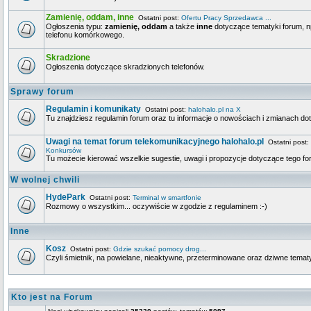
Zamienię, oddam, inne
Ostatni post:
Ofertu Pracy Sprzedawca ...
Ogłoszenia typu:
zamienię, oddam
a także
inne
dotyczące tematyki forum, n
telefonu komórkowego.
Skradzione
Ogłoszenia dotyczące skradzionych telefonów.
Sprawy forum
Regulamin i komunikaty
Ostatni post:
halohalo.pl na X
Tu znajdziesz regulamin forum oraz tu informacje o nowościach i zmianach d
Uwagi na temat forum telekomunikacyjnego halohalo.pl
Ostatni post:
Konkursów
Tu możecie kierować wszelkie sugestie, uwagi i propozycje dotyczące tego fo
W wolnej chwili
HydePark
Ostatni post:
Terminal w smartfonie
Rozmowy o wszystkim... oczywiście w zgodzie z regulaminem :-)
Inne
Kosz
Ostatni post:
Gdzie szukać pomocy drog...
Czyli śmietnik, na powielane, nieaktywne, przeterminowane oraz dziwne tematy
Kto jest na Forum