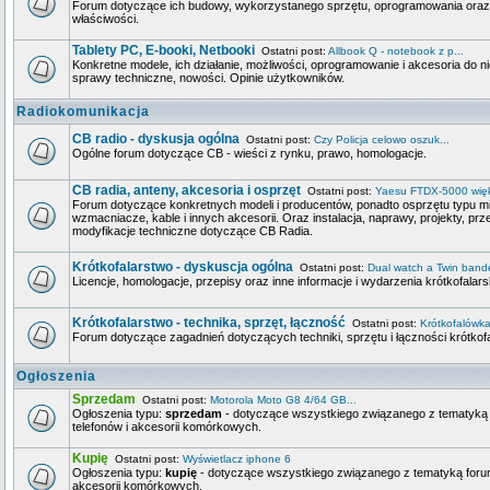
Forum dotyczące ich budowy, wykorzystanego sprzętu, oprogramowania oraz i
właściwości.
Tablety PC, E-booki, Netbooki
Ostatni post:
Allbook Q - notebook z p...
Konkretne modele, ich działanie, możliwości, oprogramowanie i akcesoria do ni
sprawy techniczne, nowości. Opinie użytkowników.
Radiokomunikacja
CB radio - dyskusja ogólna
Ostatni post:
Czy Policja celowo oszuk...
Ogólne forum dotyczące CB - wieści z rynku, prawo, homologacje.
CB radia, anteny, akcesoria i osprzęt
Ostatni post:
Yaesu FTDX-5000 więks
Forum dotyczące konkretnych modeli i producentów, ponadto osprzętu typu mi
wzmacniacze, kable i innych akcesorii. Oraz instalacja, naprawy, projekty, prze
modyfikacje techniczne dotyczące CB Radia.
Krótkofalarstwo - dyskuscja ogólna
Ostatni post:
Dual watch a Twin bande
Licencje, homologacje, przepisy oraz inne informacje i wydarzenia krótkofalars
Krótkofalarstwo - technika, sprzęt, łączność
Ostatni post:
Krótkofalówka
Forum dotyczące zagadnień dotyczących techniki, sprzętu i łączności krótkofa
Ogłoszenia
Sprzedam
Ostatni post:
Motorola Moto G8 4/64 GB...
Ogłoszenia typu:
sprzedam
- dotyczące wszystkiego związanego z tematyką 
telefonów i akcesorii komórkowych.
Kupię
Ostatni post:
Wyświetlacz iphone 6
Ogłoszenia typu:
kupię
- dotyczące wszystkiego związanego z tematyką forum,
akcesorii komórkowych.