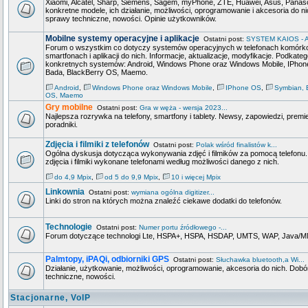
Xiaomi, Alcatel, Sharp, Siemens, Sagem, myPhone, ZTE, Huawei, Asus, Panason
konkretne modele, ich działanie, możliwości, oprogramowanie i akcesoria do ni
sprawy techniczne, nowości. Opinie użytkowników.
Mobilne systemy operacyjne i aplikacje
Ostatni post:
SYSTEM KAIOS - A
Forum o wszystkim co dotyczy systemów operacyjnych w telefonach komórk
smartfonach i aplikacji do nich. Informacje, aktualizacje, modyfikacje. Podkate
konkretnych systemów: Android, Windows Phone oraz Windows Mobile, IPhon
Bada, BlackBerry OS, Maemo.
Android
,
Windows Phone oraz Windows Mobile
,
IPhone OS
,
Symbian, 
OS, Maemo
Gry mobilne
Ostatni post:
Gra w węża - wersja 2023...
Najlepsza rozrywka na telefony, smartfony i tablety. Newsy, zapowiedzi, premie
poradniki.
Zdjęcia i filmiki z telefonów
Ostatni post:
Polak wśród finalistów k...
Ogólna dyskusja dotycząca wykonywania zdjęć i filmików za pomocą telefonu
zdjęcia i filmiki wykonane telefonami według możliwości danego z nich.
do 4,9 Mpix
,
od 5 do 9,9 Mpix
,
10 i więcej Mpix
Linkownia
Ostatni post:
wymiana ogólna digitizer...
Linki do stron na których można znaleźć ciekawe dodatki do telefonów.
Technologie
Ostatni post:
Numer portu źródłowego -...
Forum dotyczące technologi Lte, HSPA+, HSPA, HSDAP, UMTS, WAP, Java
Palmtopy, iPAQi, odbiorniki GPS
Ostatni post:
Słuchawka bluetooth,a Wi...
Działanie, użytkowanie, możliwości, oprogramowanie, akcesoria do nich. Dobó
techniczne, nowości.
Stacjonarne, VoIP