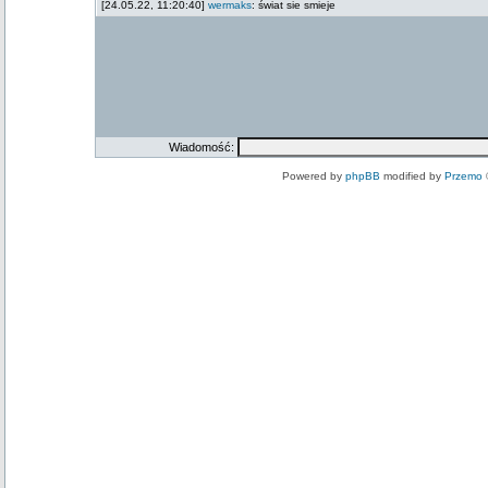
[24.05.22, 11:20:40]
wermaks
:
świat sie smieje
Wiadomość:
Powered by
phpBB
modified by
Przemo