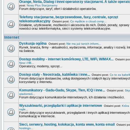
Orange, Netia, Dialog i innni operatorzy stacjonarni. A także operato
post:
Nowy Plus Stacjonarny
Forum dotyczące, taryf, ofert i działalności operatorów.
Telefony stacjonarne, bezprzewodowe, faxy, centrale, sprzęt
telekomunikacyjny
Ostatni post:
Co myślicie o cloud comp...
Działanie, użytkowanie, możliwości i akcesoria do nich. Dobór, porady, sprawy
nowości oraz teleinformatyka, sieci i systemy telekomunikacyjne.
Internet
Dyskusja ogólna
Ostatni post:
Nie ma już tanich inform...
Rynek, branża, firmy - aktualności, wydarzenia, informacje, analizy i rozwój. In
na świecie.
Dostęp mobilny - internet komórkowy, LTE, WiFi, WiMAX...
Ostatni po
Now i HB...
Operatorzy, modemy, sprzęt...
Dostęp stały - Neostrada, kablówka i inne...
Ostatni post:
Co to za kabelki
Forum dotyczące dostawców, usług dostępowych i stałych łączy internetowych
korzystamy z internetu.
Komunikatory - Gadu-Gadu, Skype, Tlen, ICQ i inne...
Ostatni post:
Sky
wiadomoś...
Forum dotyczące komunikatorów internetowych, ich działania i możliwości.
Wyszukiwarki, przeglądarki i aplikacje internetowe
Ostatni post:
Która
najle...
Forum dotyczące wyszukiwarek, przeglądarek i innych aplikacji internetowych
komunikację w internecie.
Sieci, serwery, hosting, kolokacja, konta www, konta email
Ostatni po
hostingo...